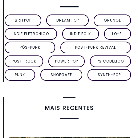
BRITPOP
DREAM POP
GRUNGE
INDIE ELETRÔNICO
INDIE FOLK
LO-FI
PÓS-PUNK
POST-PUNK REVIVAL
POST-ROCK
POWER POP
PSICODÉLICO
PUNK
SHOEGAZE
SYNTH-POP
MAIS RECENTES