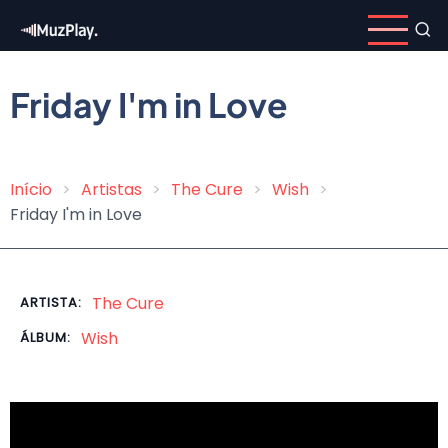
Pular
para
o
conteúdo
Friday I'm in Love
principal
Início
Artistas
The Cure
Wish
Trilha
Friday I'm in Love
de
navegação
The Cure
ARTISTA:
Wish
ÁLBUM: