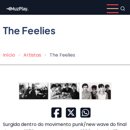
Pular
para
o
conteúdo
The Feelies
principal
Início
Artistas
The Feelies
Trilha
de
navegação
Surgida dentro do movimento punk/new wave do final