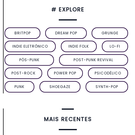
# EXPLORE
BRITPOP
DREAM POP
GRUNGE
INDIE ELETRÔNICO
INDIE FOLK
LO-FI
PÓS-PUNK
POST-PUNK REVIVAL
POST-ROCK
POWER POP
PSICODÉLICO
PUNK
SHOEGAZE
SYNTH-POP
MAIS RECENTES