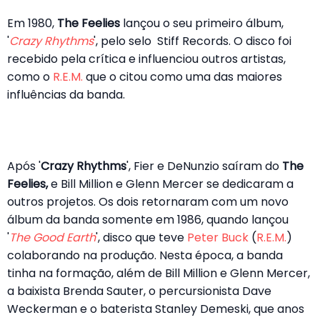
Em 1980,
The Feelies
lançou o seu primeiro álbum,
'
Crazy Rhythms
', pelo selo Stiff Records. O disco foi
recebido pela crítica e influenciou outros artistas,
como o
R.E.M.
que o citou como uma das maiores
influências da banda.
Após '
Crazy Rhythms
', Fier e DeNunzio saíram do
The
Feelies,
e Bill Million e Glenn Mercer se dedicaram a
outros projetos. Os dois retornaram com um novo
álbum da banda somente em 1986, quando lançou
'
The Good Earth
', disco que teve
Peter Buck
(
R.E.M.
)
colaborando na produção. Nesta época, a banda
tinha na formação, além de Bill Million e Glenn Mercer,
a baixista Brenda Sauter, o percursionista Dave
Weckerman e o baterista Stanley Demeski, que anos