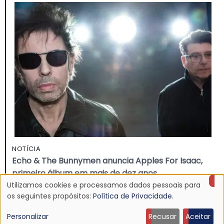
NOTÍCIA
Echo & The Bunnymen anuncia Apples For Isaac,
primeiro álbum em mais de dez anos
Utilizamos cookies e processamos dados pessoais para
16 Jul 2026 - 22:11
Uso
os seguintes propósitos:
Política de Privacidade
.
de
Personalizar
Recusar
Aceitar