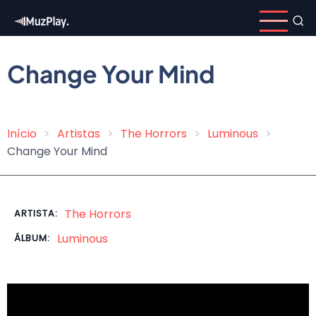
Pular
para
o
conteúdo
Change Your Mind
principal
Início
Artistas
The Horrors
Luminous
Trilha
Change Your Mind
de
navegação
The Horrors
ARTISTA:
Luminous
ÁLBUM: