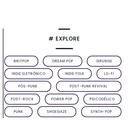
# EXPLORE
BRITPOP
DREAM POP
GRUNGE
INDIE ELETRÔNICO
INDIE FOLK
LO-FI
PÓS-PUNK
POST-PUNK REVIVAL
POST-ROCK
POWER POP
PSICODÉLICO
PUNK
SHOEGAZE
SYNTH-POP