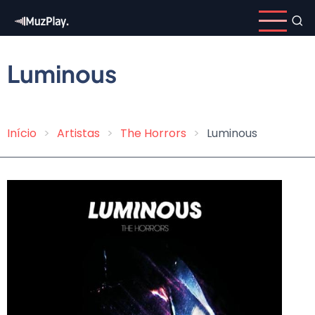
Pular
para
o
conteúdo
Luminous
principal
Início
Artistas
The Horrors
Luminous
Trilha
de
navegação