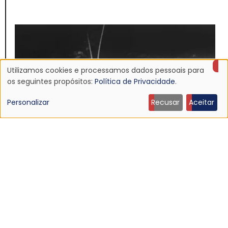
Utilizamos cookies e processamos dados pessoais para
Uso
os seguintes propósitos:
Política de Privacidade
.
de
Personalizar
Recusar
Aceitar
dados
pessoais
e
NOTÍCIA
cookies
Discografia do Mojave 3 será relançada
16 Jun 2026 - 22:19