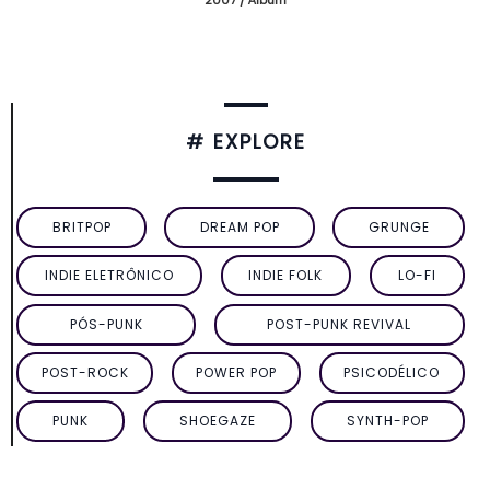
# EXPLORE
BRITPOP
DREAM POP
GRUNGE
INDIE ELETRÔNICO
INDIE FOLK
LO-FI
PÓS-PUNK
POST-PUNK REVIVAL
POST-ROCK
POWER POP
PSICODÉLICO
PUNK
SHOEGAZE
SYNTH-POP