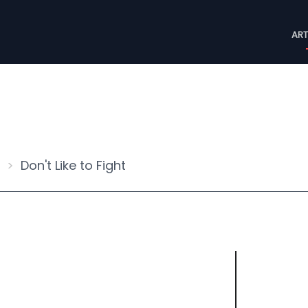
M
ART
n
Don't Like to Fight