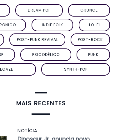
DREAM POP
GRUNGE
TRÔNICO
INDIE FOLK
LO-FI
POST-PUNK REVIVAL
POST-ROCK
OP
PSICODÉLICO
PUNK
EGAZE
SYNTH-POP
MAIS RECENTES
NOTÍCIA
Dinosaur Jr. anuncia novo