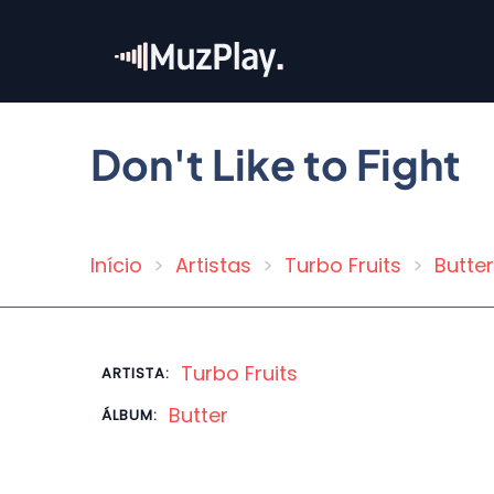
Pular
para
o
conteúdo
principal
Don't Like to Fight
Início
Artistas
Turbo Fruits
Butter
Trilha
de
navegação
Turbo Fruits
ARTISTA:
Butter
ÁLBUM: