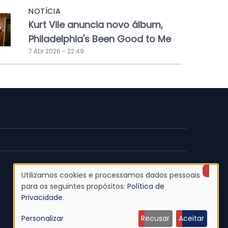
NOTÍCIA
Kurt Vile anuncia novo álbum,
Philadelphia's Been Good to Me
7 Abr 2026 - 22:49
Utilizamos cookies e processamos dados pessoais
Uso
para os seguintes propósitos:
Política de
Privacidade
.
de
Personalizar
Recusar
Aceitar