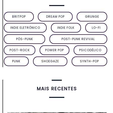
BRITPOP
DREAM POP
GRUNGE
INDIE ELETRÔNICO
INDIE FOLK
LO-FI
PÓS-PUNK
POST-PUNK REVIVAL
POST-ROCK
POWER POP
PSICODÉLICO
PUNK
SHOEGAZE
SYNTH-POP
MAIS RECENTES