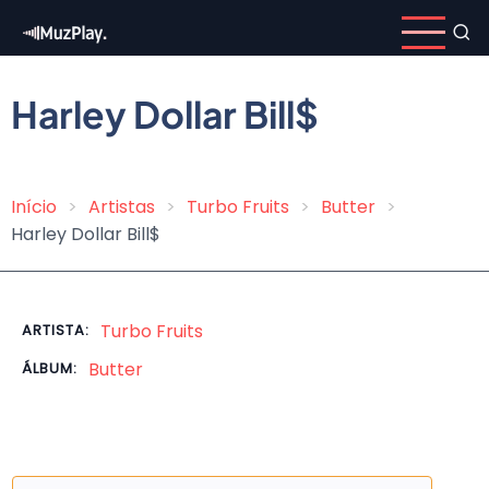
Pular
para
o
conteúdo
Harley Dollar Bill$
principal
Início
Artistas
Turbo Fruits
Butter
Trilha
Harley Dollar Bill$
de
navegação
Turbo Fruits
ARTISTA:
Butter
ÁLBUM: