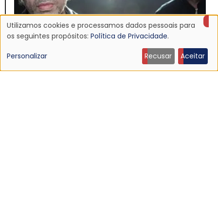
Utilizamos cookies e processamos dados pessoais para
Uso
os seguintes propósitos:
Política de Privacidade
.
de
Personalizar
Recusar
Aceitar
NOTÍCIA
dados
Echo & The Bunnymen anuncia Apples For Isaac,
primeiro álbum em mais de dez anos
pessoais
16 Jul 2026 - 22:11
e
cookies