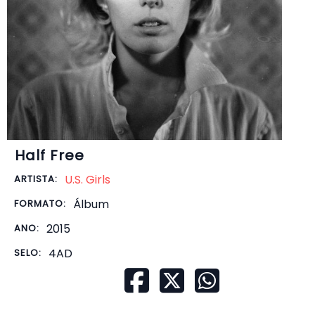
Half Free
U.S. Girls
ARTISTA:
Álbum
FORMATO:
2015
ANO:
4AD
SELO: