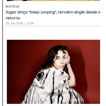
NOTÍCIA
Sugar lança “Keep Looping”, terceiro single desde o
retorno
25 Jun 2026 - 22:38