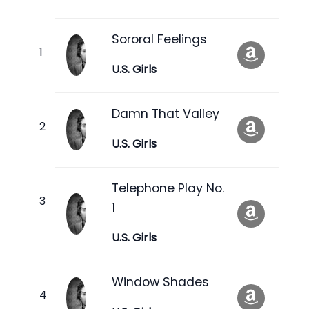
Sororal Feelings
U.S. Girls
Damn That Valley
U.S. Girls
Telephone Play No.
1
U.S. Girls
Window Shades