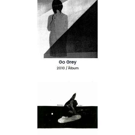
Go Grey
2010 / Álbum