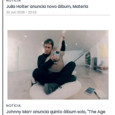
NOTÍCIA
Julia Holter anuncia novo álbum, Materia
23 Jun 2026 - 22:02
NOTÍCIA
Johnny Marr anuncia quinto álbum solo, "The Age