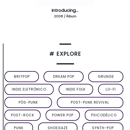
Introducing...
2008 / Álbum
# EXPLORE
BRITPOP
DREAM POP
GRUNGE
INDIE ELETRÔNICO
INDIE FOLK
LO-FI
PÓS-PUNK
POST-PUNK REVIVAL
POST-ROCK
POWER POP
PSICODÉLICO
PUNK
SHOEGAZE
SYNTH-POP