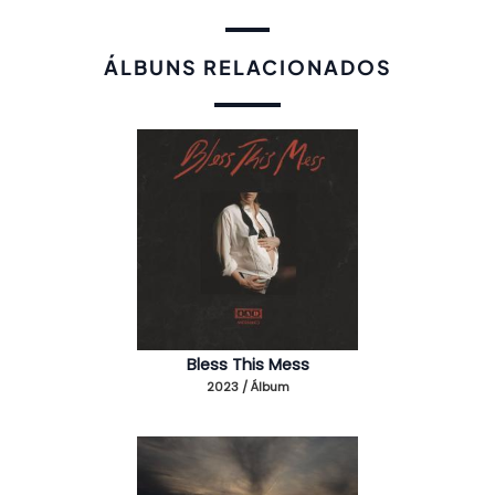
ÁLBUNS RELACIONADOS
Bless This Mess
2023 / Álbum