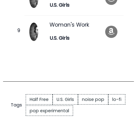
U.S. Girls
Woman's Work
U.S. Girls
Half Free
U.S. Girls
noise pop
lo-fi
Tags
pop experimental