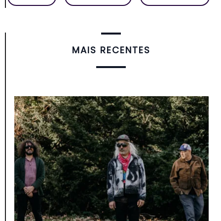
MAIS RECENTES