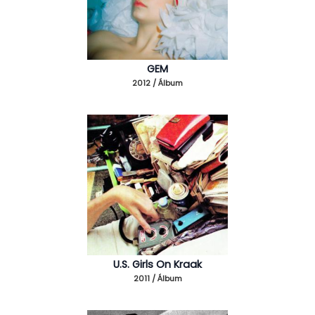
GEM
2012 / Álbum
U​.​S. Girls On Kraak
2011 / Álbum