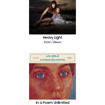
Heavy Light
2020 / Álbum
In a Poem Unlimited