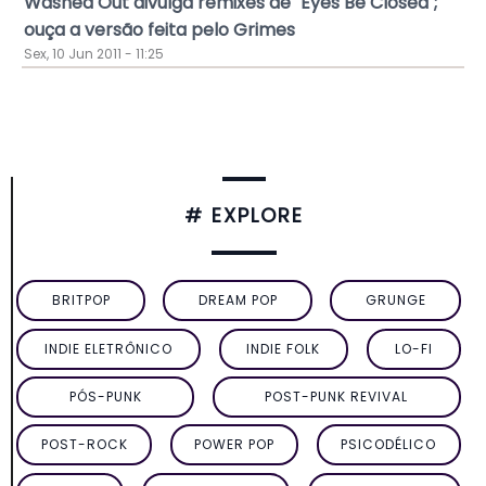
Washed Out divulga remixes de "Eyes Be Closed";
ouça a versão feita pelo Grimes
Sex, 10 Jun 2011 - 11:25
# EXPLORE
BRITPOP
DREAM POP
GRUNGE
INDIE ELETRÔNICO
INDIE FOLK
LO-FI
PÓS-PUNK
POST-PUNK REVIVAL
POST-ROCK
POWER POP
PSICODÉLICO