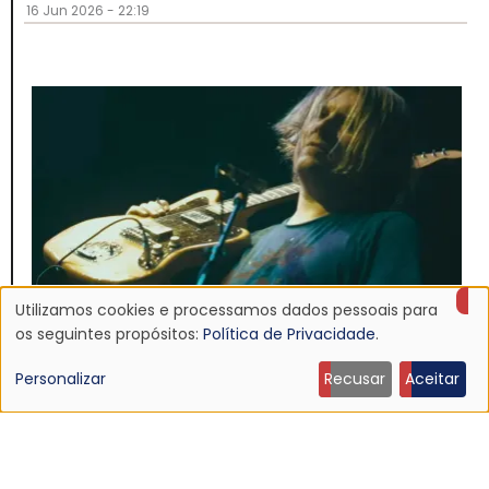
16 Jun 2026 - 22:19
Utilizamos cookies e processamos dados pessoais para
Uso
os seguintes propósitos:
Política de Privacidade
.
de
Personalizar
Recusar
Aceitar
NOTÍCIA
dados
Ouça: Ty Segall — “Black Paint”
9 Jun 2026 - 21:27
pessoais