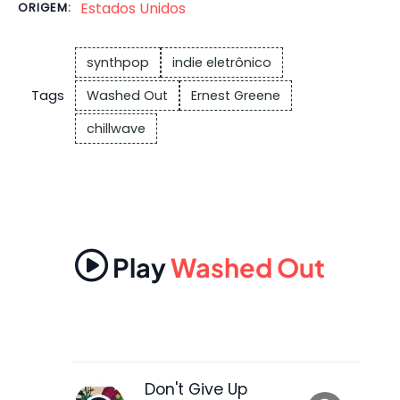
Estados Unidos
ORIGEM:
synthpop
indie eletrônico
Tags
Washed Out
Ernest Greene
chillwave
Play
Washed Out
Don't Give Up