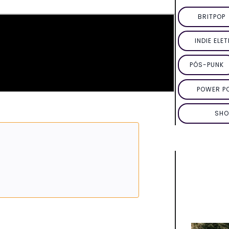
BRITPOP
INDIE ELE
PÓS-PUNK
POWER P
SHO