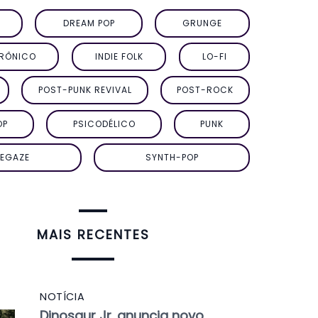
DREAM POP
GRUNGE
TRÔNICO
INDIE FOLK
LO-FI
POST-PUNK REVIVAL
POST-ROCK
OP
PSICODÉLICO
PUNK
EGAZE
SYNTH-POP
MAIS RECENTES
NOTÍCIA
Dinosaur Jr. anuncia novo