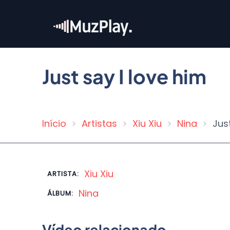
Pular
para
o
conteúdo
principal
Just say I love him
Início
Artistas
Xiu Xiu
Nina
Jus
Trilha
de
navegação
Xiu Xiu
ARTISTA:
Nina
ÁLBUM:
Vídeo relacionado