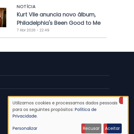
NOTÍCIA
Kurt Vile anuncia novo álbum,
Philadelphia's Been Good to Me
7 Abr 2026 - 22:49
Utilizamos cookies e processamos dados pessoais
Uso
para os seguintes propósitos:
Política de
Privacidade
.
de
Personalizar
Recusar
Aceitar