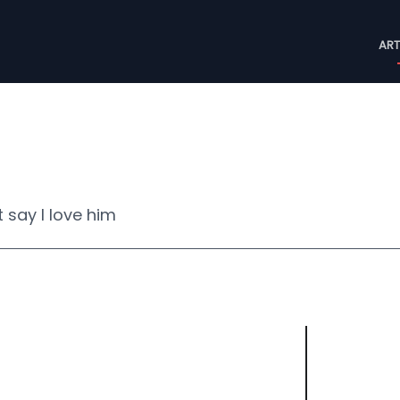
M
ART
n
t say I love him