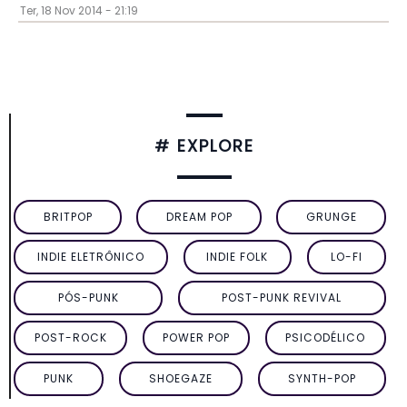
Ter, 18 Nov 2014 - 21:19
# EXPLORE
BRITPOP
DREAM POP
GRUNGE
INDIE ELETRÔNICO
INDIE FOLK
LO-FI
PÓS-PUNK
POST-PUNK REVIVAL
POST-ROCK
POWER POP
PSICODÉLICO
PUNK
SHOEGAZE
SYNTH-POP