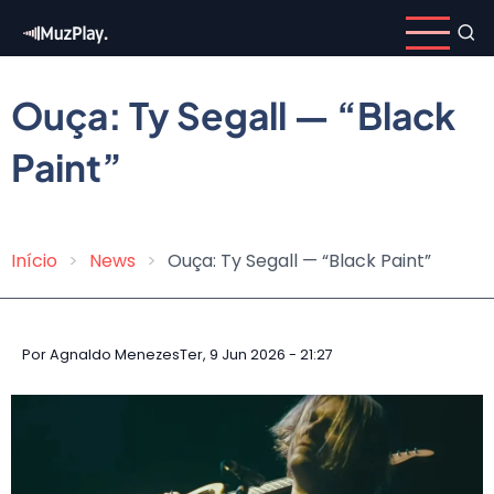
Pular
para
o
conteúdo
Ouça: Ty Segall — “Black
principal
Paint”
Início
News
Ouça: Ty Segall — “Black Paint”
Trilha
de
navegação
Por
Agnaldo Menezes
Ter, 9 Jun 2026 - 21:27