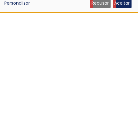
Julia Holter anuncia novo álbum, Materia
de
Personalizar
Recusar
Aceitar
23 Jun 2026 - 22:02
dados
pessoais
e
cookies
NOTÍCIA
Johnny Marr anuncia quinto álbum solo, "The Age
of Everything"