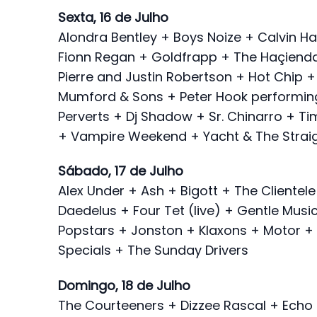
Sexta, 16 de Julho
Alondra Bentley + Boys Noize + Calvin Ha
Fionn Regan + Goldfrapp + The Haçienda
Pierre and Justin Robertson + Hot Chip + 
Mumford & Sons + Peter Hook performin
Perverts + Dj Shadow + Sr. Chinarro + T
+ Vampire Weekend + Yacht & The Strai
Sábado, 17 de Julho
Alex Under + Ash + Bigott + The Clientel
Daedelus + Four Tet (live) + Gentle Mus
Popstars + Jonston + Klaxons + Motor + 
Specials + The Sunday Drivers
Domingo, 18 de Julho
The Courteeners + Dizzee Rascal + Echo 