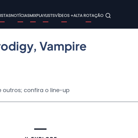
ain
ISTAS
NOTÍCIAS
MIX
PLAYLISTS
VÍDEOS +
ALTA ROTAÇÃO
avigation
Prodigy, Vampire
 outros; confira o line-up