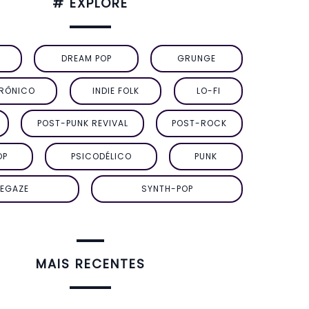
# EXPLORE
DREAM POP
GRUNGE
TRÔNICO
INDIE FOLK
LO-FI
POST-PUNK REVIVAL
POST-ROCK
OP
PSICODÉLICO
PUNK
EGAZE
SYNTH-POP
MAIS RECENTES