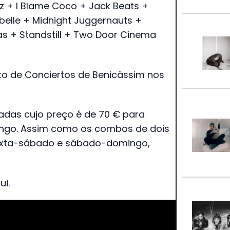
z + I Blame Coco + Jack Beats +
tabelle + Midnight Juggernauts +
as + Standstill + Two Door Cinema
nto de Conciertos de Benicàssim nos
radas cujo preço é de 70 € para
ingo. Assim como os combos de dois
sexta-sábado e sábado-domingo,
ui.