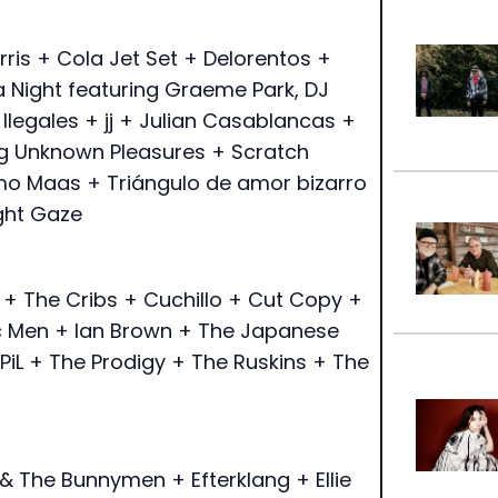
rris + Cola Jet Set + Delorentos +
 Night featuring Graeme Park, DJ
Ilegales + jj + Julian Casablancas +
g Unknown Pleasures + Scratch
imo Maas + Triángulo de amor bizarro
ght Gaze
e + The Cribs + Cuchillo + Cut Copy +
ic Men + Ian Brown + The Japanese
PiL + The Prodigy + The Ruskins + The
& The Bunnymen + Efterklang + Ellie