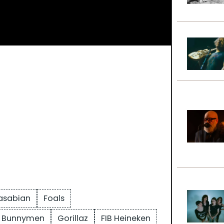
asabian
Foals
e Bunnymen
Gorillaz
FIB Heineken