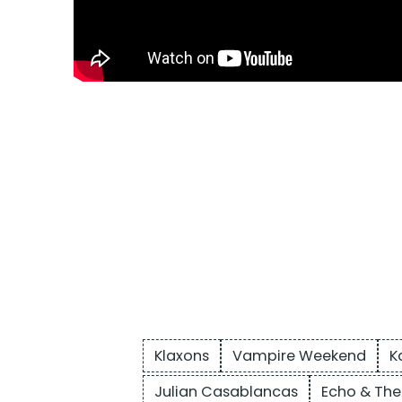
Klaxons
Vampire Weekend
K
Julian Casablancas
Echo & Th