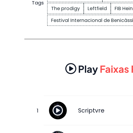
Tags
The prodigy
Leftfield
FIB Hei
Festival Internacional de Benicàs
Play
Faixas
Scriptvre