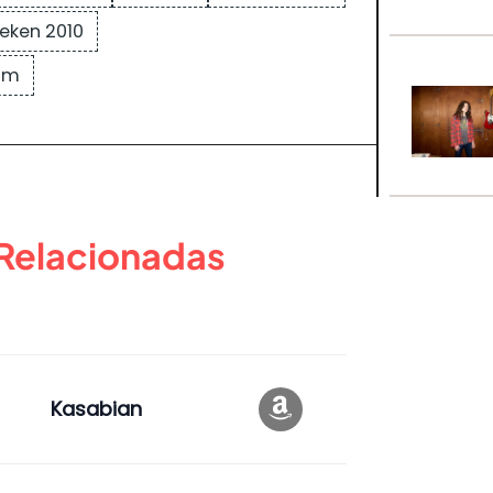
neken 2010
sim
 Relacionadas
Kasabian