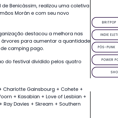
al de Benicàssim, realizou uma coletiva
irmãos Morán e com seu novo
BRITPOP
ganização destacou a melhora nas
INDIE ELE
 árvores para aumentar a quantidade
PÓS-PUNK
 de camping pago.
POWER P
 do festival dividido pelos quatro
SHO
+ Charlotte Gainsbourg + Cohete +
s Voorn + Kasabian + Love of Lesbian +
 + Ray Davies + Skream + Southern