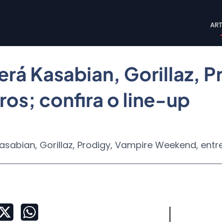
M
ART
n
erá Kasabian, Gorillaz, 
os; confira o line-up
Kasabian, Gorillaz, Prodigy, Vampire Weekend, entre