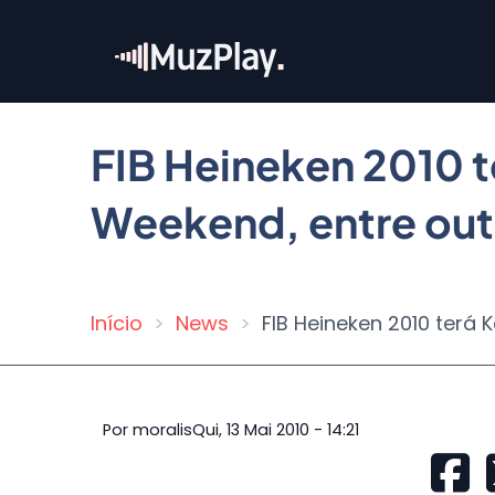
Pular
para
o
conteúdo
principal
FIB Heineken 2010 t
Weekend, entre outr
Início
News
FIB Heineken 2010 terá 
Trilha
de
navegação
Por
moralis
Qui, 13 Mai 2010 - 14:21