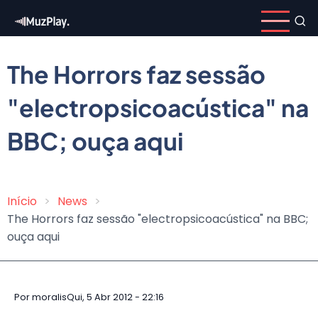
Pular
para
o
conteúdo
The Horrors faz sessão
principal
"electropsicoacústica" na
BBC; ouça aqui
Início
News
Trilha
The Horrors faz sessão "electropsicoacústica" na BBC;
de
ouça aqui
navegação
Por
moralis
Qui, 5 Abr 2012 - 22:16