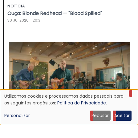
NOTÍCIA
Ouça: Blonde Redhead — "Blood Spilled"
30 Jul 2026 - 20:31
Utilizamos cookies e processamos dados pessoais para
Uso
os seguintes propósitos:
Política de Privacidade
.
de
Personalizar
Recusar
Aceitar
dados
NOTÍCIA