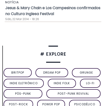
NOTÍCIA
Jesus & Mary Chain e Los Campesinos confirmados
no Cultura Inglesa Festival
Sáb, 22 Mar 2014 - 18:26
# EXPLORE
BRITPOP
DREAM POP
GRUNGE
INDIE ELETRÔNICO
INDIE FOLK
LO-FI
PÓS-PUNK
POST-PUNK REVIVAL
POST-ROCK
POWER POP
PSICODÉLICO