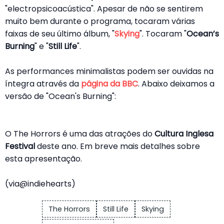
"electropsicoacústica". Apesar de não se sentirem
muito bem durante o programa, tocaram várias
faixas de seu último álbum, "
Skying
". Tocaram "
Ocean’s
Burning
" e "
Still Life
".
As performances minimalistas podem ser ouvidas na
íntegra através da
página da BBC
. Abaixo deixamos a
versão de "Ocean's Burning":
O The Horrors é uma das atrações do
Cultura Inglesa
Festival
deste ano. Em breve mais detalhes sobre
esta apresentação.
(via@indiehearts)
The Horrors
Still Life
Skying