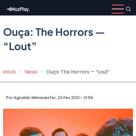
Pular
para
o
conteúdo
Ouça: The Horrors —
principal
“Lout”
Início
News
Ouça: The Horrors — “Lout”
Trilha
de
navegação
Por
Agnaldo Menezes
Ter, 23 Fev 2021 - 21:59