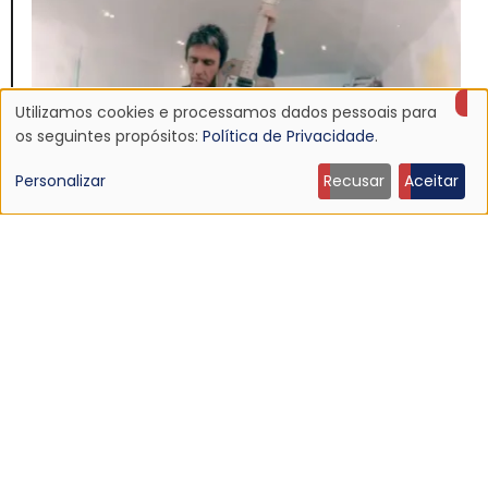
Utilizamos cookies e processamos dados pessoais para
Uso
os seguintes propósitos:
Política de Privacidade
.
de
Personalizar
Recusar
Aceitar
dados
pessoais
e
NOTÍCIA
Johnny Marr anuncia quinto álbum solo, "The Age
cookies
of Everything"
16 Jun 2026 - 22:52