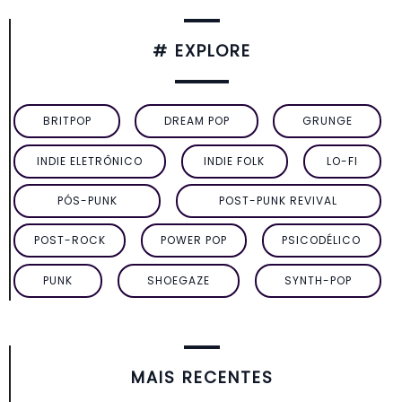
# EXPLORE
BRITPOP
DREAM POP
GRUNGE
INDIE ELETRÔNICO
INDIE FOLK
LO-FI
PÓS-PUNK
POST-PUNK REVIVAL
POST-ROCK
POWER POP
PSICODÉLICO
PUNK
SHOEGAZE
SYNTH-POP
MAIS RECENTES