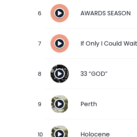
AWARDS SEASON
If Only I Could Wai
33 “GOD”
Perth
Holocene