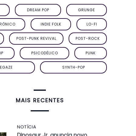
DREAM POP
GRUNGE
TRÔNICO
INDIE FOLK
LO-FI
POST-PUNK REVIVAL
POST-ROCK
OP
PSICODÉLICO
PUNK
EGAZE
SYNTH-POP
MAIS RECENTES
NOTÍCIA
Dinosaur Jr. anuncia novo