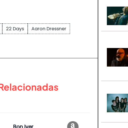
22 Days
Aaron Dressner
 Relacionadas
Bon Iver