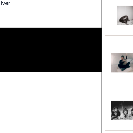
Iver.