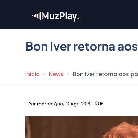
Pular
para
o
conteúdo
principal
Bon Iver retorna ao
Início
News
Bon Iver retorna aos p
Trilha
de
navegação
Por
moralis
Qua, 10 Ago 2016 - 13:16