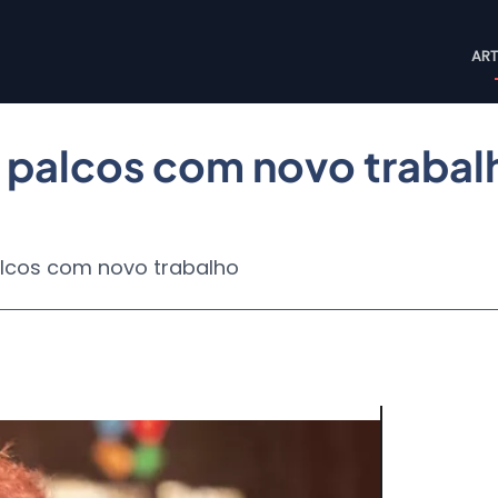
M
ART
n
s palcos com novo trabal
alcos com novo trabalho