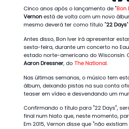
Cinco anos após o lançamento de "
Bon I
Vernon
está de volta com um novo álbum,
mesmo deverá ter como título "
22 Days
Antes disso, Bon Iver irá apresentar est
sexta-feira, durante um concerto no Eaux 
estado norte-americano do Wisconsin. O 
Aaron Dressner
, do
The National
.
Nas últimas semanas, o músico tem est
álbum, deixando pistas na sua conta ofi
teaser em vídeo e desvendando um mura
Confirmando o título para "22 Days", s
final num hiato que, neste momento, pare
Em 2015, Vernon disse que "não existia