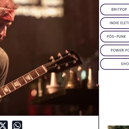
BRITPOP
INDIE ELE
PÓS-PUNK
POWER P
SHO