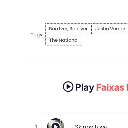
Bon Iver, Bon Iver
Justin Vernon
Tags
The National
Play
Faixas
Skinny Love