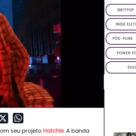
BRITPOP
INDIE ELE
PÓS-PUNK
POWER P
SHO
 com seu projeto
Hatchie
. A banda