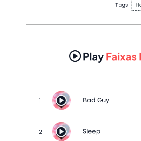
H
Tags
Play
Faixas
Bad Guy
Sleep