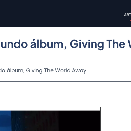
M
ART
n
gundo álbum, Giving The
do álbum, Giving The World Away