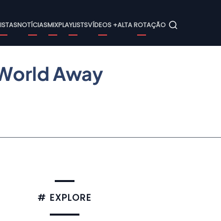
ain
ISTAS
NOTÍCIAS
MIX
PLAYLISTS
VÍDEOS +
ALTA ROTAÇÃO
avigation
 World Away
# EXPLORE