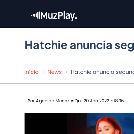
Pular
para
o
conteúdo
principal
Hatchie anuncia se
Início
News
Hatchie anuncia segun
Trilha
de
navegação
Por
Agnaldo Menezes
Qui, 20 Jan 2022 - 18:36