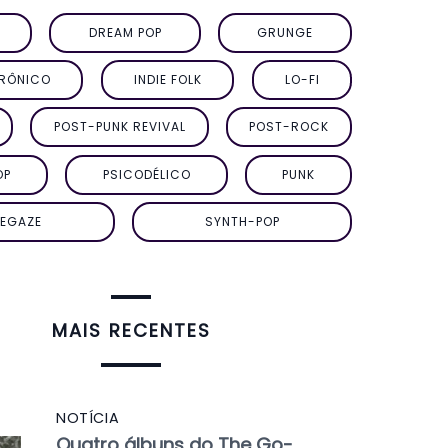
DREAM POP
GRUNGE
TRÔNICO
INDIE FOLK
LO-FI
POST-PUNK REVIVAL
POST-ROCK
OP
PSICODÉLICO
PUNK
EGAZE
SYNTH-POP
MAIS RECENTES
NOTÍCIA
Quatro álbuns do The Go-