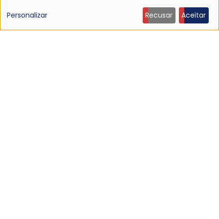
de
Personalizar
Recusar
Aceitar
dados
pessoais
e
NOTÍCIA
cookies
Discografia do Mojave 3 será relançada
16 Jun 2026 - 22:19