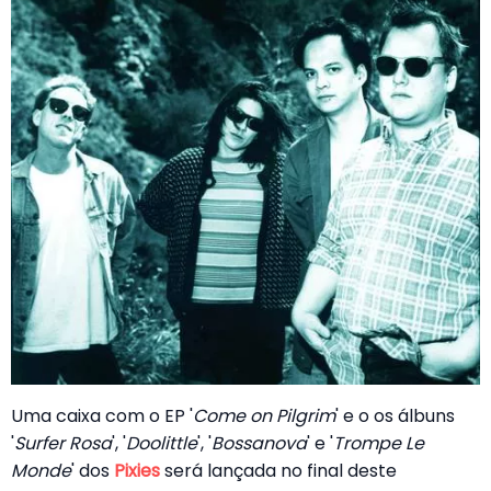
Uma caixa com o EP '
Come on Pilgrim
' e o os álbuns
'
Surfer Rosa
', '
Doolittle
', '
Bossanova
' e '
Trompe Le
Monde
' dos
Pixies
será lançada no final deste