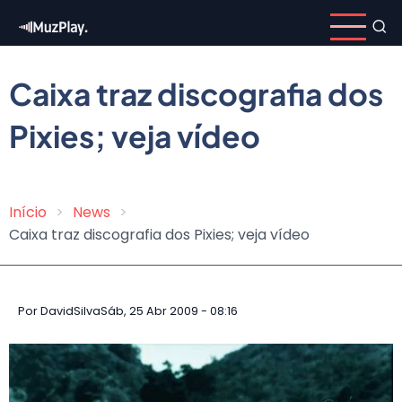
Pular
para
o
conteúdo
Caixa traz discografia dos
principal
Pixies; veja vídeo
Início
News
Trilha
Caixa traz discografia dos Pixies; veja vídeo
de
navegação
Por
DavidSilva
Sáb, 25 Abr 2009 - 08:16