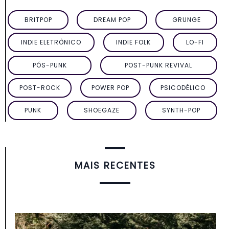
BRITPOP
DREAM POP
GRUNGE
INDIE ELETRÔNICO
INDIE FOLK
LO-FI
PÓS-PUNK
POST-PUNK REVIVAL
POST-ROCK
POWER POP
PSICODÉLICO
PUNK
SHOEGAZE
SYNTH-POP
MAIS RECENTES