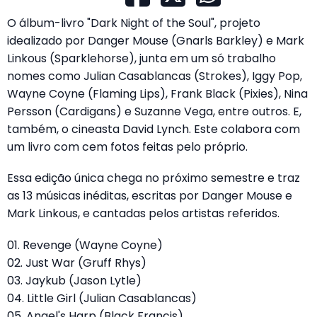
O álbum-livro "Dark Night of the Soul", projeto
idealizado por Danger Mouse (Gnarls Barkley) e Mark
Linkous (Sparklehorse), junta em um só trabalho
nomes como Julian Casablancas (Strokes), Iggy Pop,
Wayne Coyne (Flaming Lips), Frank Black (Pixies), Nina
Persson (Cardigans) e Suzanne Vega, entre outros. E,
também, o cineasta David Lynch. Este colabora com
um livro com cem fotos feitas pelo próprio.
Essa edição única chega no próximo semestre e traz
as 13 músicas inéditas, escritas por Danger Mouse e
Mark Linkous, e cantadas pelos artistas referidos.
01. Revenge (Wayne Coyne)
02. Just War (Gruff Rhys)
03. Jaykub (Jason Lytle)
04. Little Girl (Julian Casablancas)
05. Angel's Harp (Black Francis)