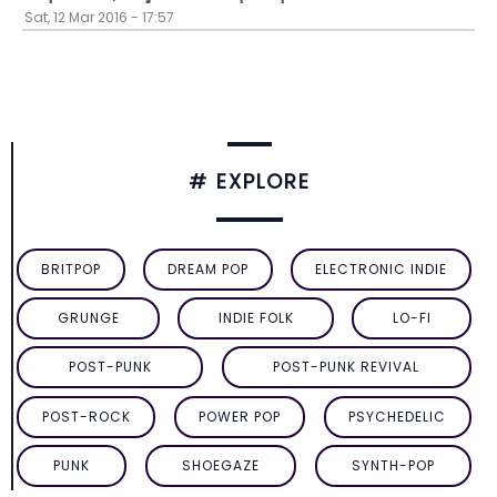
Sat, 12 Mar 2016 - 17:57
# EXPLORE
BRITPOP
DREAM POP
ELECTRONIC INDIE
GRUNGE
INDIE FOLK
LO-FI
POST-PUNK
POST-PUNK REVIVAL
POST-ROCK
POWER POP
PSYCHEDELIC
PUNK
SHOEGAZE
SYNTH-POP