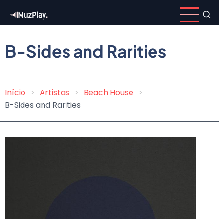
Pular
para
o
conteúdo
B-Sides and Rarities
principal
Início
Artistas
Beach House
Trilha
B-Sides and Rarities
de
navegação