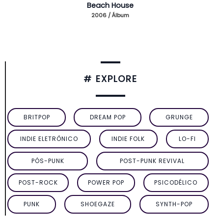
Beach House
2006 / Álbum
# EXPLORE
BRITPOP
DREAM POP
GRUNGE
INDIE ELETRÔNICO
INDIE FOLK
LO-FI
PÓS-PUNK
POST-PUNK REVIVAL
POST-ROCK
POWER POP
PSICODÉLICO
PUNK
SHOEGAZE
SYNTH-POP