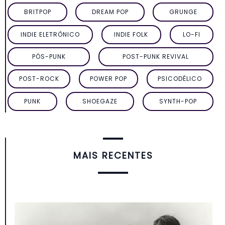
BRITPOP
DREAM POP
GRUNGE
INDIE ELETRÔNICO
INDIE FOLK
LO-FI
PÓS-PUNK
POST-PUNK REVIVAL
POST-ROCK
POWER POP
PSICODÉLICO
PUNK
SHOEGAZE
SYNTH-POP
MAIS RECENTES