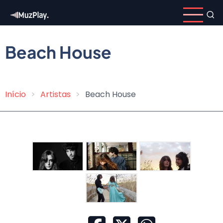
Pular
para
o
conteúdo
Beach House
principal
Início
Artistas
Beach House
Trilha
de
navegação