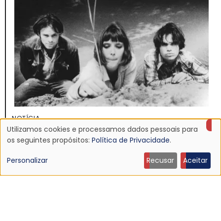
NOTÍCIA
Utilizamos cookies e processamos dados pessoais para
Discografia do Mojave 3 será relançada
Uso
os seguintes propósitos:
Política de Privacidade
.
16 Jun 2026 - 22:19
de
Personalizar
Recusar
Aceitar
dados
pessoais