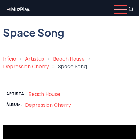
Pular
para
o
conteúdo
Space Song
principal
Início
Artistas
Beach House
Trilha
Depression Cherry
Space Song
de
navegação
Beach House
ARTISTA:
Depression Cherry
ÁLBUM: