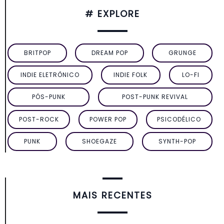
# EXPLORE
BRITPOP
DREAM POP
GRUNGE
INDIE ELETRÔNICO
INDIE FOLK
LO-FI
PÓS-PUNK
POST-PUNK REVIVAL
POST-ROCK
POWER POP
PSICODÉLICO
PUNK
SHOEGAZE
SYNTH-POP
MAIS RECENTES