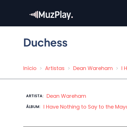
Pular
para
o
conteúdo
principal
Duchess
Início
Artistas
Dean Wareham
I 
Trilha
de
navegação
Dean Wareham
ARTISTA:
I Have Nothing to Say to the Mayor 
ÁLBUM: