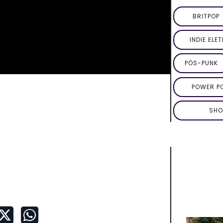
BRITPOP
INDIE ELE
PÓS-PUNK
POWER P
SHO