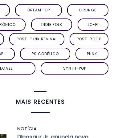
DREAM POP
GRUNGE
TRÔNICO
INDIE FOLK
LO-FI
POST-PUNK REVIVAL
POST-ROCK
OP
PSICODÉLICO
PUNK
EGAZE
SYNTH-POP
MAIS RECENTES
NOTÍCIA
Dinosaur Jr. anuncia novo