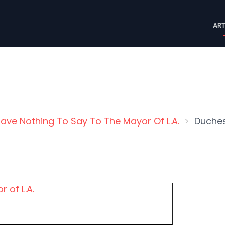
M
ART
n
Have Nothing To Say To The Mayor Of L​.​A.
Duche
of L​.​A.