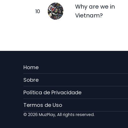
Why are we in
Vietnam?
Menu
Home
Rodape
Sobre
PT
Política de Privacidade
Termos de Uso
© 2026 MuzPlay, All rights reserved.