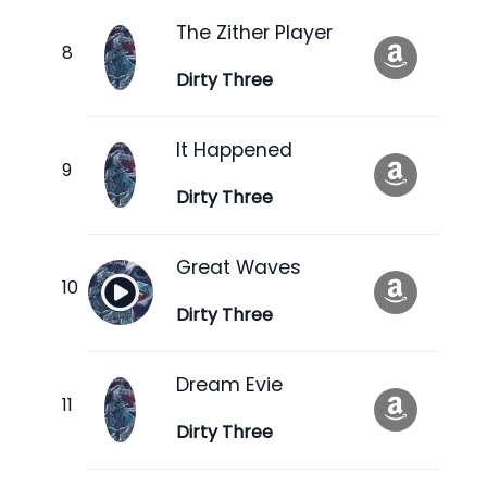
The Zither Player
Dirty Three
It Happened
Dirty Three
Great Waves
Dirty Three
Dream Evie
Dirty Three