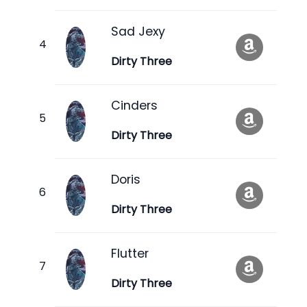
Sad Jexy
Dirty Three
Cinders
Dirty Three
Doris
Dirty Three
Flutter
Dirty Three