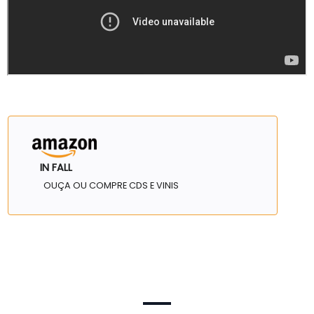
IN FALL
OUÇA OU COMPRE CDS E VINIS