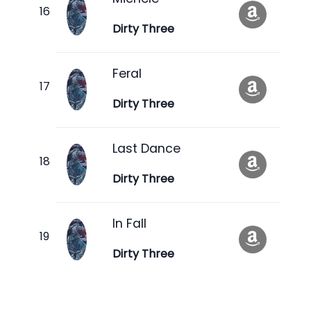
Dirty Three
Feral
Dirty Three
Last Dance
Dirty Three
In Fall
Dirty Three