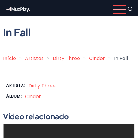
Pular
para
o
conteúdo
In Fall
principal
Início
Artistas
Dirty Three
Cinder
In Fall
Trilha
de
navegação
Dirty Three
ARTISTA:
Cinder
ÁLBUM:
Vídeo relacionado