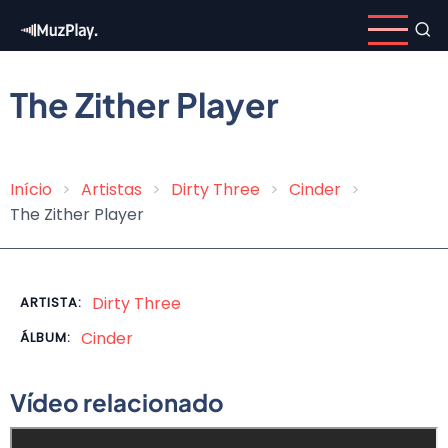
Pular
para
o
conteúdo
The Zither Player
principal
Início
Artistas
Dirty Three
Cinder
Trilha
The Zither Player
de
navegação
Dirty Three
ARTISTA:
Cinder
ÁLBUM:
Vídeo relacionado