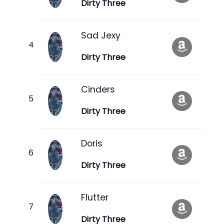
Dirty Three
Sad Jexy
Dirty Three
Cinders
Dirty Three
Doris
Dirty Three
Flutter
Dirty Three