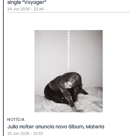
single “Voyager”
24 Jun 2026 - 22:49
NOTÍCIA
Julia Holter anuncia novo álbum, Materia
23 Jun 2026 - 22:02