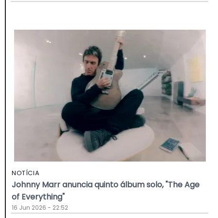
NOTÍCIA
Johnny Marr anuncia quinto álbum solo, "The Age
of Everything"
16 Jun 2026 - 22:52