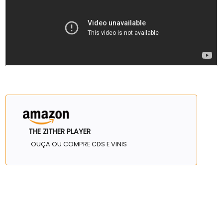
THE ZITHER PLAYER
OUÇA OU COMPRE CDS E VINIS