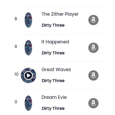
The Zither Player
Dirty Three
It Happened
Dirty Three
Great Waves
Dirty Three
Dream Evie
Dirty Three