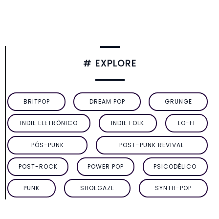
# EXPLORE
BRITPOP
DREAM POP
GRUNGE
INDIE ELETRÔNICO
INDIE FOLK
LO-FI
PÓS-PUNK
POST-PUNK REVIVAL
POST-ROCK
POWER POP
PSICODÉLICO
PUNK
SHOEGAZE
SYNTH-POP