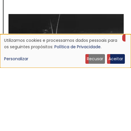
Utilizamos cookies e processamos dados pessoais para
Uso
os seguintes propósitos:
Política de Privacidade
.
de
Personalizar
Recusar
Aceitar
dados
pessoais
e
NOTÍCIA
cookies
Discografia do Mojave 3 será relançada
16 Jun 2026 - 22:19