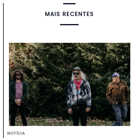
MAIS RECENTES
NOTÍCIA