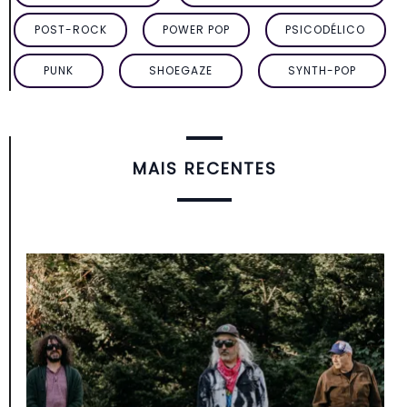
POST-ROCK
POWER POP
PSICODÉLICO
PUNK
SHOEGAZE
SYNTH-POP
MAIS RECENTES