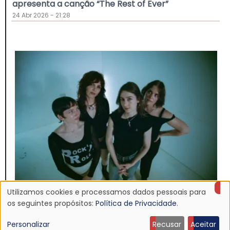
apresenta a canção “The Rest of Ever”
24 Abr 2026 - 21:28
Utilizamos cookies e processamos dados pessoais para
Uso
NOTÍCIA
os seguintes propósitos:
Política de Privacidade
.
Nova música: Body Type — "And What Else?"
de
Personalizar
Recusar
Aceitar
8 Abr 2026 - 23:04