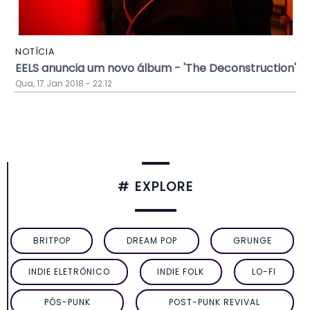
NOTÍCIA
EELS anuncia um novo álbum - 'The Deconstruction'
Qua, 17 Jan 2018 - 22:12
# EXPLORE
BRITPOP
DREAM POP
GRUNGE
INDIE ELETRÔNICO
INDIE FOLK
LO-FI
PÓS-PUNK
POST-PUNK REVIVAL