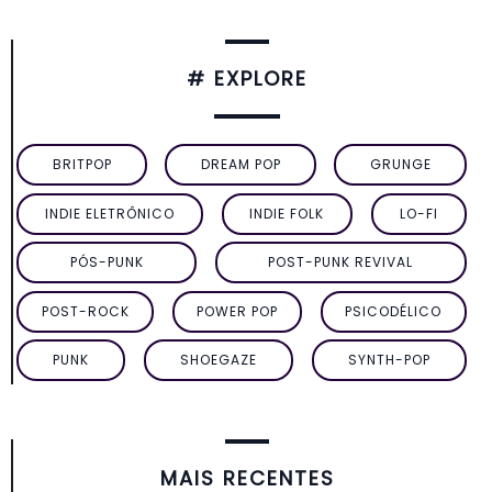
# EXPLORE
BRITPOP
DREAM POP
GRUNGE
INDIE ELETRÔNICO
INDIE FOLK
LO-FI
PÓS-PUNK
POST-PUNK REVIVAL
POST-ROCK
POWER POP
PSICODÉLICO
PUNK
SHOEGAZE
SYNTH-POP
MAIS RECENTES