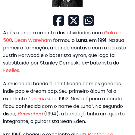
Após o encerramento das atividades com
Galaxie
500
,
Dean Wareham
formou o
Luna
, em 1991. Na sua
primeira formação, a banda contava com o baixista
Justin Harwood e o baterista Byron, que logo foi
substituído por Stanley Demeski, ex-baterista do
Feelies
.
A música da banda é identificada com os gêneros
indie pop e dream pop. Seu primeiro álbum foi o
excelente
Lunapark
de 1992. Nesta época a banda
ficou conhecida com o nome de Luna². No segundo
disco,
Bewitched
(1994), a banda já tinha um quarto
integrante, o guitarrista Sean Eden.
Em 1995 chegou o excelente álbum
Penthouse
,