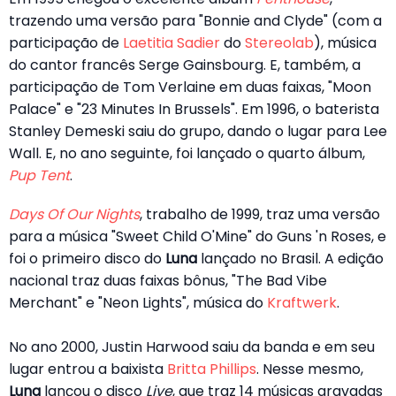
trazendo uma versão para "Bonnie and Clyde" (com a
participação de
Laetitia Sadier
do
Stereolab
), música
do cantor francês Serge Gainsbourg. E, também, a
participação de Tom Verlaine em duas faixas, "Moon
Palace" e "23 Minutes In Brussels". Em 1996, o baterista
Stanley Demeski saiu do grupo, dando o lugar para Lee
Wall. E, no ano seguinte, foi lançado o quarto álbum,
Pup Tent
.
Days Of Our Nights
, trabalho de 1999, traz uma versão
para a música "Sweet Child O'Mine" do Guns 'n Roses, e
foi o primeiro disco do
Luna
lançado no Brasil. A edição
nacional traz duas faixas bônus, "The Bad Vibe
Merchant" e "Neon Lights", música do
Kraftwerk
.
No ano 2000, Justin Harwood saiu da banda e em seu
lugar entrou a baixista
Britta Phillips
. Nesse mesmo,
Luna
lançou o disco
Live
, que traz 14 músicas gravadas