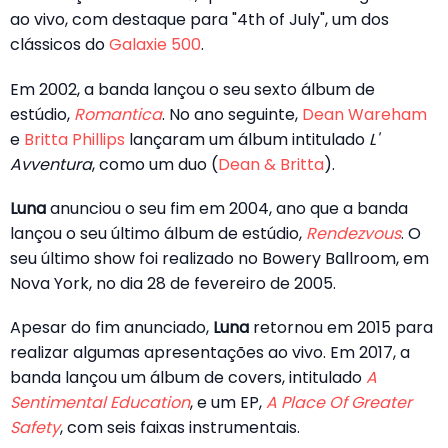
ao vivo, com destaque para "4th of July", um dos
clássicos do
Galaxie 500
.
Em 2002, a banda lançou o seu sexto álbum de
estúdio,
Romantica
. No ano seguinte,
Dean Wareham
e
Britta Phillips
lançaram um álbum intitulado
L'
Avventura
, como um duo (
Dean & Britta
).
Luna
anunciou o seu fim em 2004, ano que a banda
lançou o seu último álbum de estúdio,
Rendezvous
. O
seu último show foi realizado no Bowery Ballroom, em
Nova York, no dia 28 de fevereiro de 2005.
Apesar do fim anunciado,
Luna
retornou em 2015 para
realizar algumas apresentações ao vivo. Em 2017, a
banda lançou um álbum de covers, intitulado
A
Sentimental Education
, e um EP,
A Place Of Greater
Safety
, com seis faixas instrumentais.