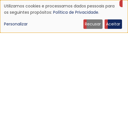
Utilizamos cookies e processamos dados pessoais para
Uso
os seguintes propósitos:
Política de Privacidade
.
de
Personalizar
Recusar
Aceitar
dados
pessoais
e
NOTÍCIA
cookies
Echo & The Bunnymen anuncia Apples For Isaac,
primeiro álbum em mais de dez anos
16 Jul 2026 - 22:11