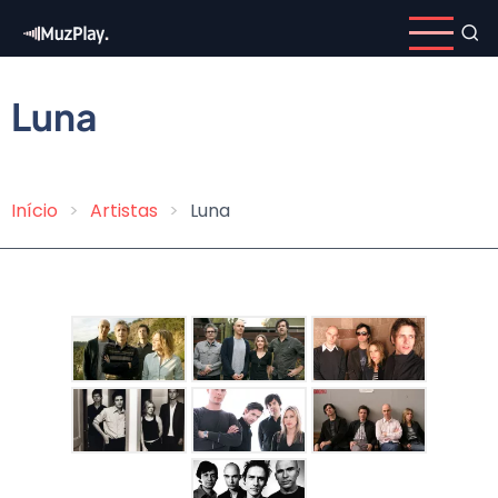
Pular
para
o
conteúdo
Luna
principal
Início
Artistas
Luna
Trilha
de
navegação