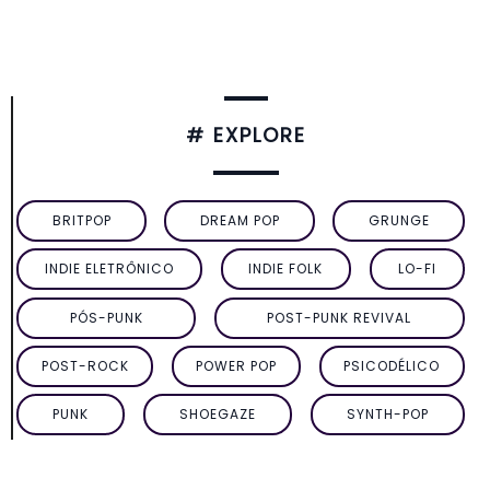
# EXPLORE
BRITPOP
DREAM POP
GRUNGE
INDIE ELETRÔNICO
INDIE FOLK
LO-FI
PÓS-PUNK
POST-PUNK REVIVAL
POST-ROCK
POWER POP
PSICODÉLICO
PUNK
SHOEGAZE
SYNTH-POP