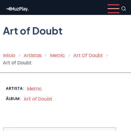
Pular
para
o
conteúdo
Art of Doubt
principal
Início
Artistas
Metric
Art Of Doubt
Trilha
Art of Doubt
de
navegação
Metric
ARTISTA:
Art of Doubt
ÁLBUM: