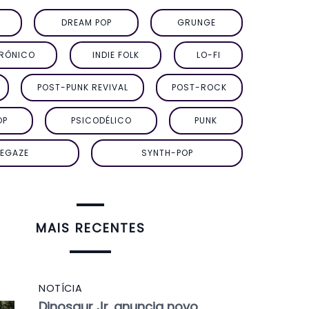
DREAM POP
GRUNGE
TRÔNICO
INDIE FOLK
LO-FI
POST-PUNK REVIVAL
POST-ROCK
OP
PSICODÉLICO
PUNK
EGAZE
SYNTH-POP
MAIS RECENTES
NOTÍCIA
Dinosaur Jr. anuncia novo