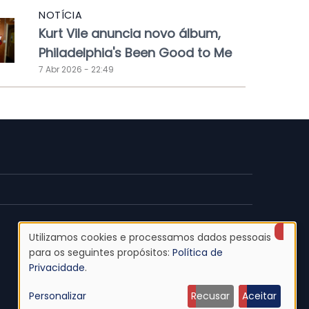
NOTÍCIA
Kurt Vile anuncia novo álbum,
Philadelphia's Been Good to Me
7 Abr 2026 - 22:49
Utilizamos cookies e processamos dados pessoais
Uso
para os seguintes propósitos:
Política de
Privacidade
.
de
Personalizar
Recusar
Aceitar