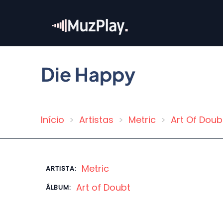
Pular
para
o
conteúdo
principal
Die Happy
Início
Artistas
Metric
Art Of Doub
Trilha
de
navegação
Metric
ARTISTA:
Art of Doubt
ÁLBUM: