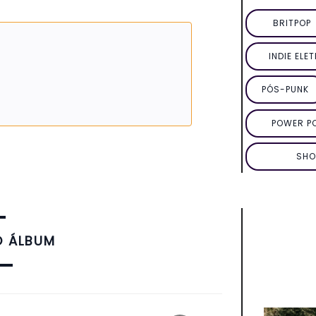
BRITPOP
INDIE ELE
PÓS-PUNK
POWER P
SHO
O ÁLBUM