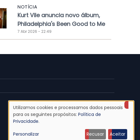
NOTÍCIA
Kurt Vile anuncia novo álbum,
Philadelphia's Been Good to Me
7 Abr 2026 - 22:49
Utilizamos cookies e processamos dados pessoais
Uso
para os seguintes propósitos:
Política de
Privacidade
.
de
Personalizar
Recusar
Aceitar