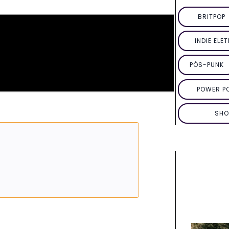
BRITPOP
INDIE ELE
PÓS-PUNK
POWER P
SHO