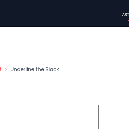
M
ART
n
t
Underline the Black