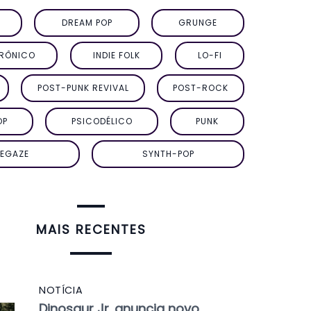
DREAM POP
GRUNGE
TRÔNICO
INDIE FOLK
LO-FI
POST-PUNK REVIVAL
POST-ROCK
OP
PSICODÉLICO
PUNK
EGAZE
SYNTH-POP
MAIS RECENTES
NOTÍCIA
Dinosaur Jr. anuncia novo