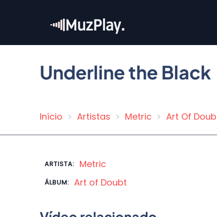
Pular
para
o
conteúdo
principal
Underline the Black
Início
Artistas
Metric
Art Of Doub
Trilha
de
navegação
Metric
ARTISTA:
Art of Doubt
ÁLBUM:
Vídeo relacionado