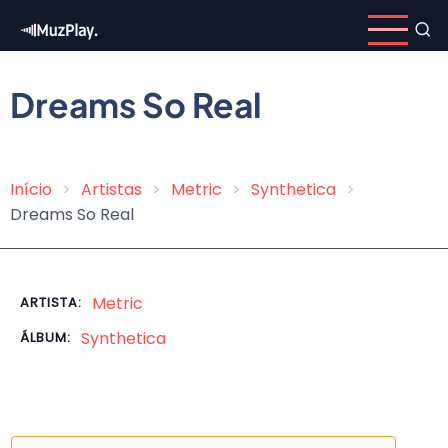
Pular
para
o
conteúdo
Dreams So Real
principal
Início
Artistas
Metric
Synthetica
Trilha
Dreams So Real
de
navegação
Metric
ARTISTA:
Synthetica
ÁLBUM: