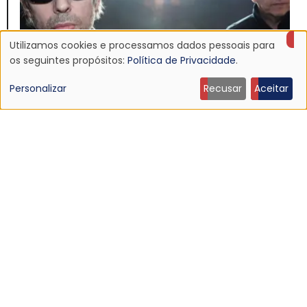
Utilizamos cookies e processamos dados pessoais para
Uso
os seguintes propósitos:
Política de Privacidade
.
de
Personalizar
Recusar
Aceitar
dados
NOTÍCIA
Echo & The Bunnymen anuncia Apples For Isaac,
pessoais
primeiro álbum em mais de dez anos
16 Jul 2026 - 22:11
e
cookies