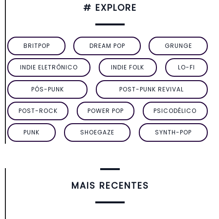
# EXPLORE
BRITPOP
DREAM POP
GRUNGE
INDIE ELETRÔNICO
INDIE FOLK
LO-FI
PÓS-PUNK
POST-PUNK REVIVAL
POST-ROCK
POWER POP
PSICODÉLICO
PUNK
SHOEGAZE
SYNTH-POP
MAIS RECENTES