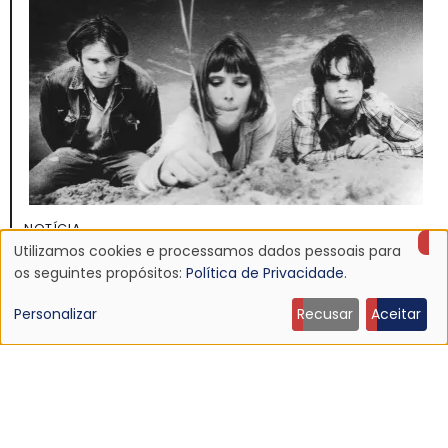
NOTÍCIA
Discografia do Mojave 3 será relançada
Utilizamos cookies e processamos dados pessoais para
Uso
os seguintes propósitos:
Política de Privacidade
.
16 Jun 2026 - 22:19
de
Personalizar
Recusar
Aceitar
dados
pessoais
e