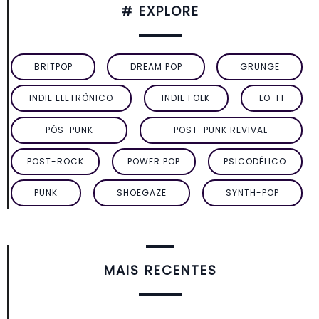
# EXPLORE
BRITPOP
DREAM POP
GRUNGE
INDIE ELETRÔNICO
INDIE FOLK
LO-FI
PÓS-PUNK
POST-PUNK REVIVAL
POST-ROCK
POWER POP
PSICODÉLICO
PUNK
SHOEGAZE
SYNTH-POP
MAIS RECENTES