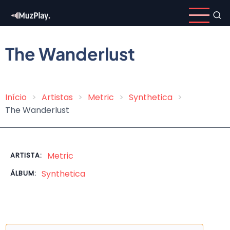
Pular
para
o
conteúdo
The Wanderlust
principal
Início
Artistas
Metric
Synthetica
Trilha
The Wanderlust
de
navegação
Metric
ARTISTA:
Synthetica
ÁLBUM: