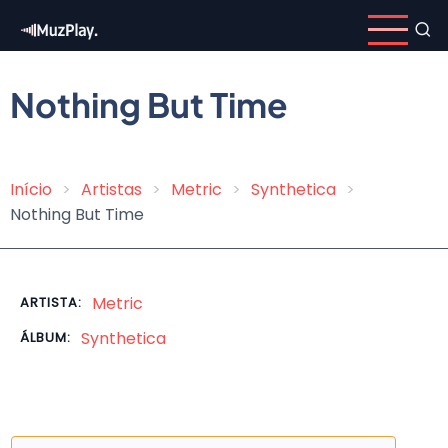
Pular
para
o
conteúdo
Nothing But Time
principal
Início
Artistas
Metric
Synthetica
Trilha
Nothing But Time
de
navegação
Metric
ARTISTA:
Synthetica
ÁLBUM: