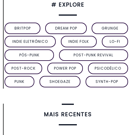
# EXPLORE
BRITPOP
DREAM POP
GRUNGE
INDIE ELETRÔNICO
INDIE FOLK
LO-FI
PÓS-PUNK
POST-PUNK REVIVAL
POST-ROCK
POWER POP
PSICODÉLICO
PUNK
SHOEGAZE
SYNTH-POP
MAIS RECENTES