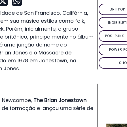
BRITPOP
ade de San Francisco, Califórnia,
em sua música estilos como folk,
INDIE ELE
ck. Porém, inicialmente, o grupo
e britânico, principalmente no álbum
PÓS-PUNK
a é uma junção do nome do
POWER P
 Brian Jones e o Massacre de
ido em 1978 em Jonestown, na
SHO
m Jones.
ton Newcombe,
The Brian Jonestown
de formação e lançou uma série de