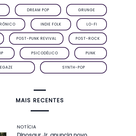
DREAM POP
GRUNGE
TRÔNICO
INDIE FOLK
LO-FI
POST-PUNK REVIVAL
POST-ROCK
OP
PSICODÉLICO
PUNK
EGAZE
SYNTH-POP
MAIS RECENTES
NOTÍCIA
Dinosaur Jr. anuncia novo