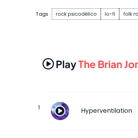
rock psicodélico
lo-fi
folk r
Tags
Play
The Brian J
Hyperventilation