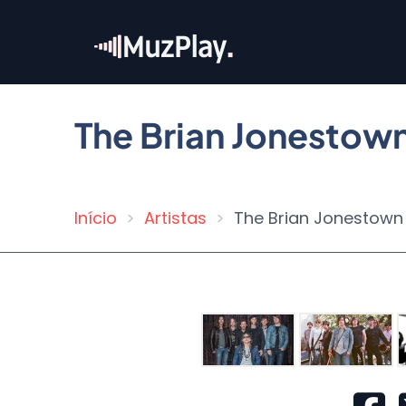
Pular
para
o
conteúdo
principal
The Brian Jonestow
Início
Artistas
The Brian Jonestown
Trilha
de
navegação