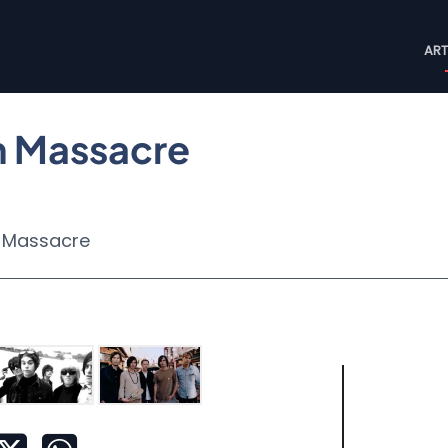
M
ART
n
n Massacre
 Massacre