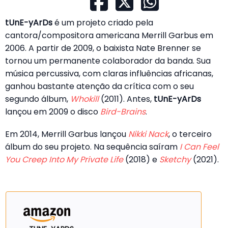
tUnE-yArDs
é um projeto criado pela
cantora/compositora americana Merrill Garbus em
2006. A partir de 2009, o baixista Nate Brenner se
tornou um permanente colaborador da banda. Sua
música percussiva, com claras influências africanas,
ganhou bastante atenção da crítica com o seu
segundo álbum,
Whokill
(2011). Antes,
tUnE-yArDs
lançou em 2009 o disco
Bird-Brains
.
Em 2014, Merrill Garbus lançou
Nikki Nack
, o terceiro
álbum do seu projeto. Na sequência saíram
I Can Feel
You Creep Into My Private Life
(2018) e
Sketchy
(2021).