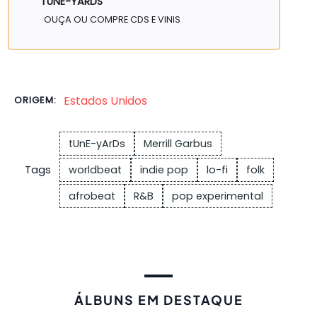
TUNE-YARDS
OUÇA OU COMPRE CDS E VINIS
Estados Unidos
ORIGEM:
tUnE-yArDs
Merrill Garbus
Tags
worldbeat
indie pop
lo-fi
folk
afrobeat
R&B
pop experimental
ÁLBUNS EM DESTAQUE