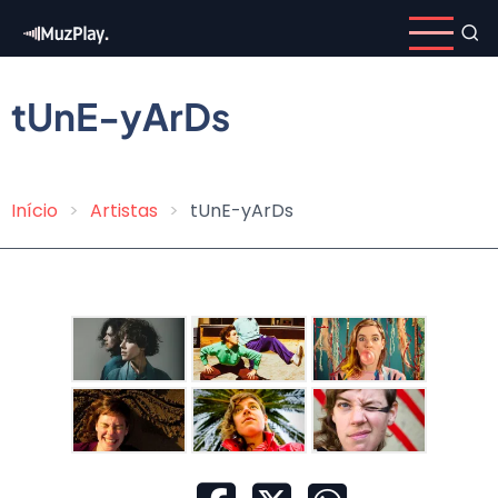
Pular
para
o
conteúdo
tUnE-yArDs
principal
Início
Artistas
tUnE-yArDs
Trilha
de
navegação