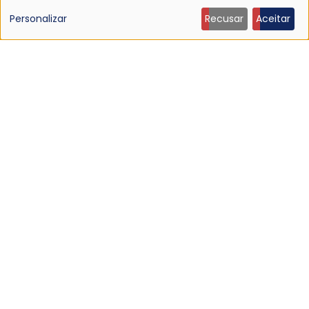
de
Personalizar
Recusar
Aceitar
dados
pessoais
e
cookies
NOTÍCIA
PJ Harvey homenageia sonda espacial no novo
single “Voyager”
24 Jun 2026 - 22:49