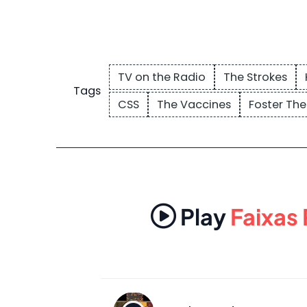
TV on the Radio
The Strokes
Tags
CSS
The Vaccines
Foster The
Play
Faixas