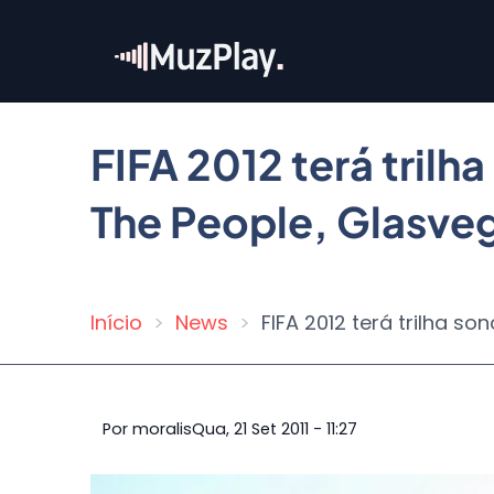
Pular
para
o
conteúdo
principal
FIFA 2012 terá tril
The People, Glasveg
Início
News
FIFA 2012 terá trilha s
Trilha
de
navegação
Por
moralis
Qua, 21 Set 2011 - 11:27