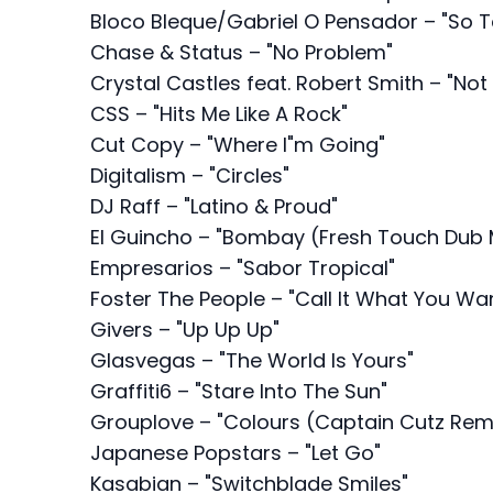
Bloco Bleque/Gabriel O Pensador – "So 
Chase & Status – "No Problem"
Crystal Castles feat. Robert Smith – "Not 
CSS – "Hits Me Like A Rock"
Cut Copy – "Where I"m Going"
Digitalism – "Circles"
DJ Raff – "Latino & Proud"
El Guincho – "Bombay (Fresh Touch Dub 
Empresarios – "Sabor Tropical"
Foster The People – "Call It What You Wa
Givers – "Up Up Up"
Glasvegas – "The World Is Yours"
Graffiti6 – "Stare Into The Sun"
Grouplove – "Colours (Captain Cutz Rem
Japanese Popstars – "Let Go"
Kasabian – "Switchblade Smiles"