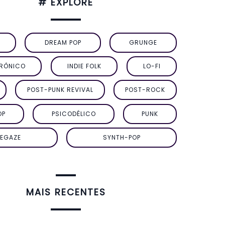
# EXPLORE
DREAM POP
GRUNGE
TRÔNICO
INDIE FOLK
LO-FI
POST-PUNK REVIVAL
POST-ROCK
OP
PSICODÉLICO
PUNK
EGAZE
SYNTH-POP
MAIS RECENTES