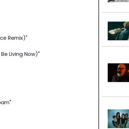
ace Remix)"
t Be Living Now)"
ream"