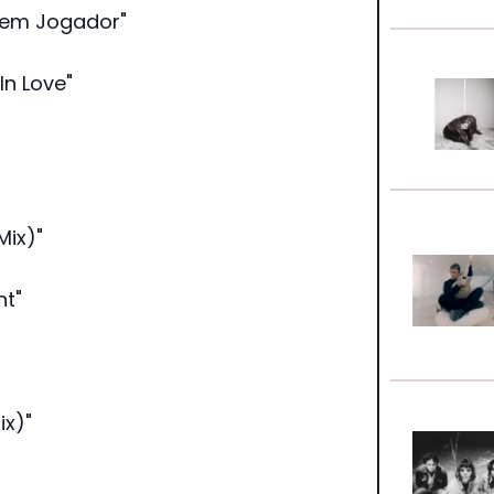
Tem Jogador"
In Love"
Mix)"
nt"
ix)"