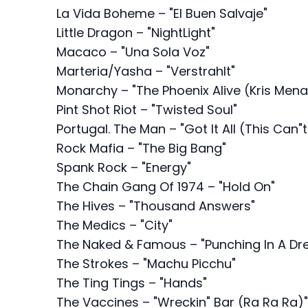
La Vida Boheme – "El Buen Salvaje"
Little Dragon – "NightLight"
Macaco – "Una Sola Voz"
Marteria/Yasha – "Verstrahlt"
Monarchy – "The Phoenix Alive (Kris Men
Pint Shot Riot – "Twisted Soul"
Portugal. The Man – "Got It All (This Can"
Rock Mafia – "The Big Bang"
Spank Rock – "Energy"
The Chain Gang Of 1974 – "Hold On"
The Hives – "Thousand Answers"
The Medics – "City"
The Naked & Famous – "Punching In A D
The Strokes – "Machu Picchu"
The Ting Tings – "Hands"
The Vaccines – "Wreckin" Bar (Ra Ra Ra)"