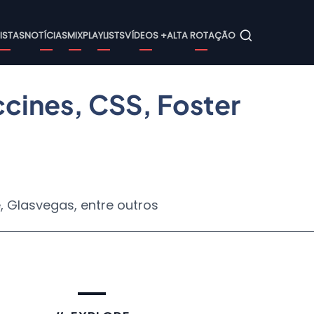
ain
ISTAS
NOTÍCIAS
MIX
PLAYLISTS
VÍDEOS +
ALTA ROTAÇÃO
avigation
ccines, CSS, Foster
e, Glasvegas, entre outros