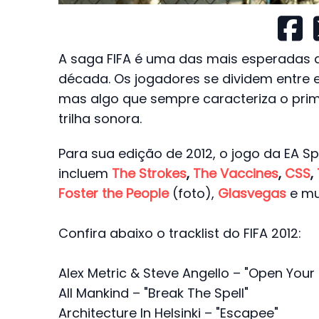
A saga FIFA é uma das mais esperadas
década. Os jogadores se dividem entre es
mas algo que sempre caracteriza o prim
trilha sonora.
Para sua edição de 2012, o jogo da EA S
incluem
The Strokes
,
The Vaccines
,
CSS
,
Foster the People
(foto),
Glasvegas
e mu
Confira abaixo o tracklist do FIFA 2012:
Alex Metric & Steve Angello – "Open Your
All Mankind – "Break The Spell"
Architecture In Helsinki – "Escapee"