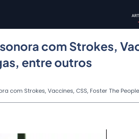
M
ART
n
ha sonora com Strokes, Va
as, entre outros
onora com Strokes, Vaccines, CSS, Foster The Peopl