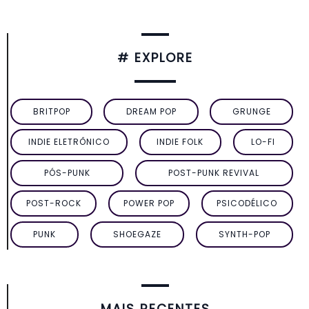
# EXPLORE
BRITPOP
DREAM POP
GRUNGE
INDIE ELETRÔNICO
INDIE FOLK
LO-FI
PÓS-PUNK
POST-PUNK REVIVAL
POST-ROCK
POWER POP
PSICODÉLICO
PUNK
SHOEGAZE
SYNTH-POP
MAIS RECENTES