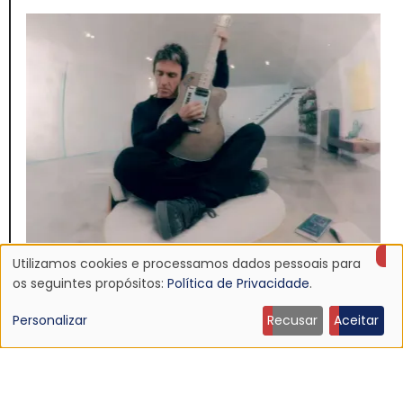
Utilizamos cookies e processamos dados pessoais para
NOTÍCIA
Uso
os seguintes propósitos:
Política de Privacidade
.
Johnny Marr anuncia quinto álbum solo, "The Age
de
Personalizar
Recusar
Aceitar
of Everything"
16 Jun 2026 - 22:52
dados
pessoais