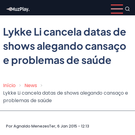
Pular
para
o
conteúdo
Lykke Li cancela datas de
principal
shows alegando cansaço
e problemas de saúde
Início
News
Trilha
Lykke Li cancela datas de shows alegando cansaço e
de
problemas de saúde
navegação
Por
Agnaldo Menezes
Ter, 6 Jan 2015 - 12:13