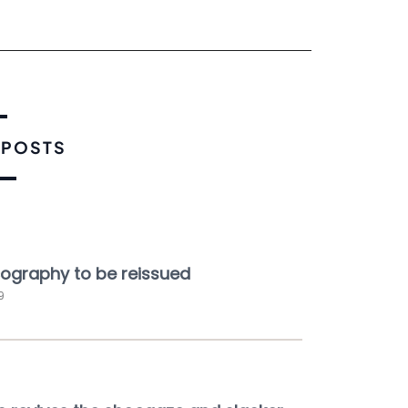
 POSTS
cography to be reissued
9