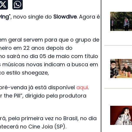
ving
", novo single do
Slowdive
. Agora é
 em geral servem para que o grupo de
meiro em 22 anos depois do
lho sairá no dia 05 de maio com título
 músicas novas indicam a busca em
o estilo shoegaze,
 a pré-venda já está disponível
aqui
.
the Pill”, dirigido pela produtora
 pela primeira vez no Brasil, no dia
ntecerá no Cine Joia (SP).