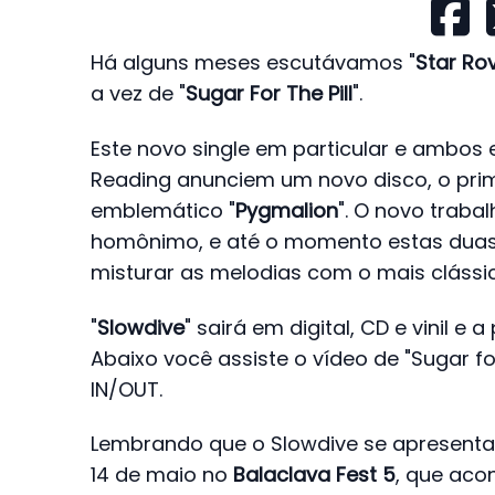
Há alguns meses escutávamos "
Star Ro
a vez de "
Sugar For The Pill
".
Este novo single em particular e ambos
Reading anunciem um novo disco, o pri
emblemático "
Pygmalion
". O novo traba
homônimo, e até o momento estas duas
misturar as melodias com o mais clássic
"
Slowdive
" sairá em digital, CD e vinil e
Abaixo você assiste o vídeo de "Sugar for 
IN/OUT.
Lembrando que o Slowdive se apresentará,
14 de maio no
Balaclava Fest 5
, que aco