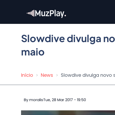
Skip
to
main
content
Slowdive divulga no
maio
Início
News
Slowdive divulga novo 
Breadcrumb
By
moralis
Tue, 28 Mar 2017 - 19:50