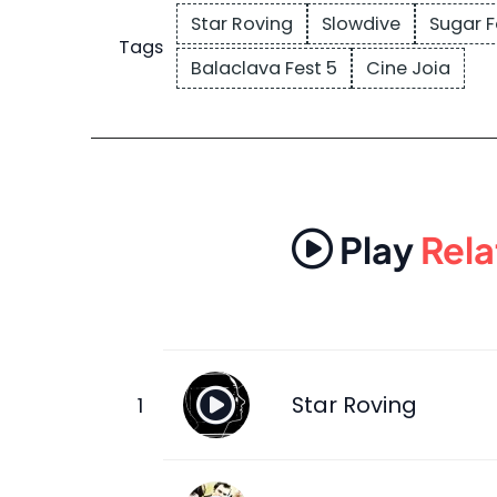
Star Roving
Slowdive
Sugar Fo
Tags
Balaclava Fest 5
Cine Joia
Play
Rela
Star Roving