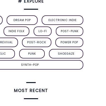
# EXPLORE
DREAM POP
ELECTRONIC INDIE
INDIE FOLK
LO-FI
POST-PUNK
REVIVAL
POST-ROCK
POWER POP
ELIC
PUNK
SHOEGAZE
SYNTH-POP
MOST RECENT