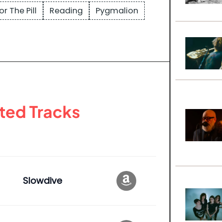
r The Pill
Reading
Pygmalion
ted Tracks
Slowdive