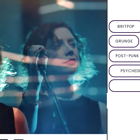
BRITPOP
GRUNGE
POST-PUNK 
PSYCHED