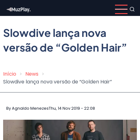
Skip
to
main
content
Slowdive lança nova
versão de “Golden Hair”
Início
News
Breadcrumb
Slowdive lança nova versão de “Golden Hair”
By
Agnaldo Menezes
Thu, 14 Nov 2019 - 22:08