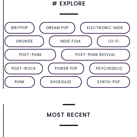
# EXPLORE
BRITPOP
DREAM POP
ELECTRONIC INDIE
GRUNGE
INDIE FOLK
LO-FI
POST-PUNK
POST-PUNK REVIVAL
POST-ROCK
POWER POP
PSYCHEDELIC
PUNK
SHOEGAZE
SYNTH-POP
MOST RECENT