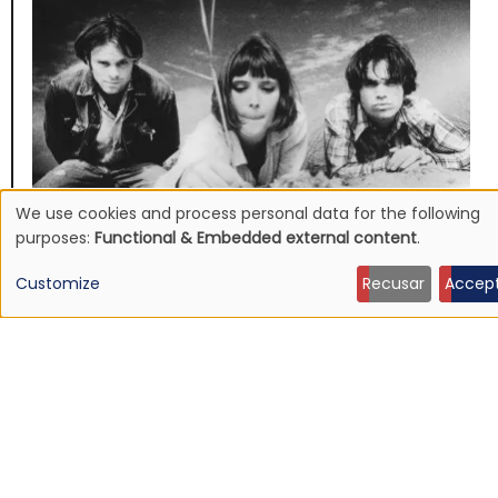
We use cookies and process personal data for the following
Use
purposes:
Functional & Embedded external content
.
NEWS
Mojave 3's discography to be reissued
of
Customize
Recusar
Accep
16 Jun 2026 - 22:19
personal
data
and
cookies