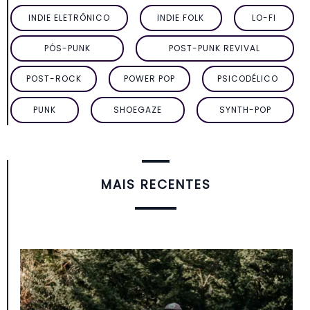
INDIE ELETRÔNICO
INDIE FOLK
LO-FI
PÓS-PUNK
POST-PUNK REVIVAL
POST-ROCK
POWER POP
PSICODÉLICO
PUNK
SHOEGAZE
SYNTH-POP
MAIS RECENTES