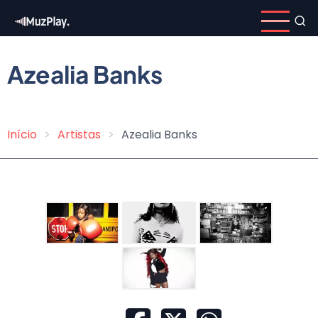
Pular
para
o
conteúdo
Azealia Banks
principal
Início
Artistas
Azealia Banks
Trilha
de
navegação