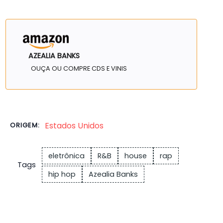
AZEALIA BANKS
OUÇA OU COMPRE CDS E VINIS
Estados Unidos
ORIGEM:
eletrônica
R&B
house
rap
Tags
hip hop
Azealia Banks