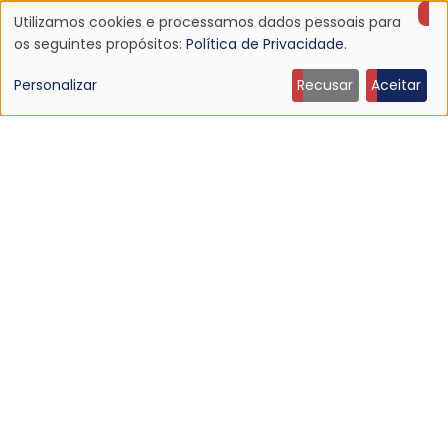
Kurt Vile anuncia novo álbum, Philadelphia's Been
Utilizamos cookies e processamos dados pessoais para
Good to Me
Uso
os seguintes propósitos:
Política de Privacidade
.
7 Abr 2026 - 22:49
de
Personalizar
Recusar
Aceitar
dados
pessoais
e
ARTISTAS RELACIONADOS
cookies