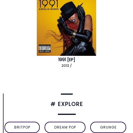
1991 [EP]
2012 /
# EXPLORE
BRITPOP
DREAM POP
GRUNGE