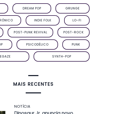
DREAM POP
GRUNGE
TRÔNICO
INDIE FOLK
LO-FI
POST-PUNK REVIVAL
POST-ROCK
OP
PSICODÉLICO
PUNK
EGAZE
SYNTH-POP
MAIS RECENTES
NOTÍCIA
Dinosaur Jr. anuncia novo