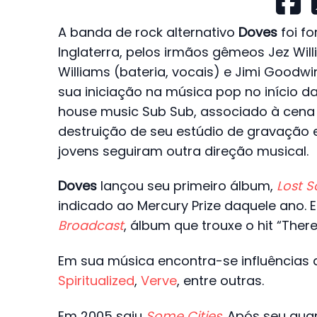
A banda de rock alternativo
Doves
foi f
Inglaterra, pelos irmãos gêmeos Jez Will
Williams (bateria, vocais) e Jimi Goodwin 
sua iniciação na música pop no início 
house music Sub Sub, associado à cena
destruição de seu estúdio de gravação e
jovens seguiram outra direção musical.
Doves
lançou seu primeiro álbum,
Lost S
indicado ao Mercury Prize daquele ano.
Broadcast
, álbum que trouxe o hit “Ther
Em sua música encontra-se influência
Spiritualized
,
Verve
, entre outras.
Em 2005 saiu
Some Cities
. Após seu qua