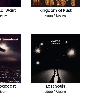
sal Want
Kingdom of Rust
Álbum
2009 / Álbum
roadcast
Lost Souls
Álbum
2000 / Álbum