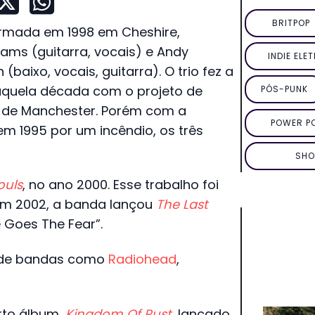
BRITPOP
ormada em 1998 em Cheshire,
iams (guitarra, vocais) e Andy
INDIE ELE
(baixo, vocais, guitarra). O trio fez a
daquela década com o projeto de
PÓS-PUNK
 de Manchester. Porém com a
POWER P
m 1995 por um incêndio, os três
SHO
ouls
, no ano 2000. Esse trabalho foi
 Em 2002, a banda lançou
The Last
e Goes The Fear”.
s de bandas como
Radiohead
,
rto álbum,
Kingdom Of Rust
, lançado