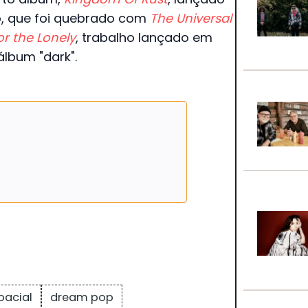
o, que foi quebrado com
The Universal
or the Lonely
, trabalho lançado em
lbum "dark".
pacial
dream pop