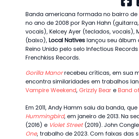
Banda americana formada no bairro de Si
no ano de 2008 por Ryan Hahn (guitarra, 
vocais), Kelcey Ayer (teclados, vocais),
(baixo),
Local Natives
lançou seu álbum d
Reino Unido pelo selo Infectious Records 
Frenchkiss Records.
Gorilla Manor
recebeu críticas, em sua m
encontra similaridades em trabalhos l
Vampire Weekend
,
Grizzly Bear
e
Band o
Em 2011, Andy Hamm saiu da banda, que 
Hummingbird
, em janeiro de 2013. Na s
(2016) e
Violet Street
(2019). John Congl
One
, trabalho de 2023. Com faixas das