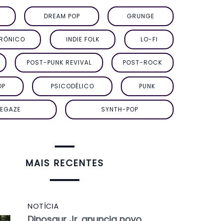
DREAM POP
GRUNGE
TRÔNICO
INDIE FOLK
LO-FI
POST-PUNK REVIVAL
POST-ROCK
OP
PSICODÉLICO
PUNK
EGAZE
SYNTH-POP
MAIS RECENTES
NOTÍCIA
Dinosaur Jr. anuncia novo