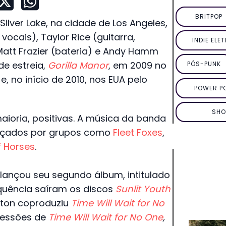
BRITPOP
lver Lake, na cidade de Los Angeles,
vocais), Taylor Rice (guitarra,
INDIE ELE
 Matt Frazier (bateria) e Andy Hamm
e estreia,
Gorilla Manor
, em 2009 no
PÓS-PUNK
e, no início de 2010, nos EUA pelo
POWER P
SHO
aioria, positivas. A música da banda
ançados por grupos como
Fleet Foxes
,
f Horses
.
lançou seu segundo álbum, intitulado
equência saíram os discos
Sunlit Youth
eton coproduziu
Time Will Wait for No
 sessões de
Time Will Wait for No One
,