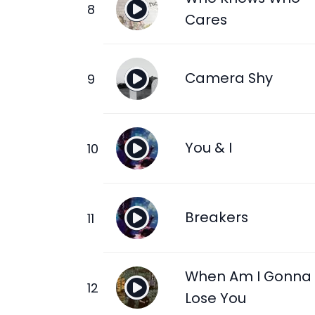
Cares
Camera Shy
You & I
Breakers
When Am I Gonna
Lose You