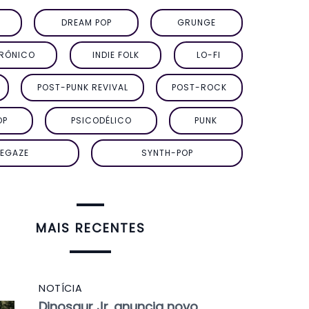
DREAM POP
GRUNGE
TRÔNICO
INDIE FOLK
LO-FI
POST-PUNK REVIVAL
POST-ROCK
OP
PSICODÉLICO
PUNK
EGAZE
SYNTH-POP
MAIS RECENTES
NOTÍCIA
Dinosaur Jr. anuncia novo