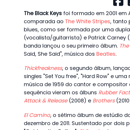
The Black Keys
foi formado em 2001 em A
comparada ao
The White Stripes
, tanto
blues, como ser formada por uma dupl
(vocalista/guitarrista) e Patrick Carney 
banda lançou o seu primeiro álbum.
The
Said, She Said", música dos
Beatles
.
Thickfreakness
, o segundo álbum, lanç
singles "Set You free", "Hard Row" e uma 
música de 1959 do cantor e compositor 
sequência vieram os álbuns
Rubber Fact
Attack & Release
(2008) e
Brothers
(2010
El Camino
, o sétimo álbum de estúdio d
dezembro de 2011. Sustentado por dois p