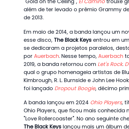
"Gold on the Ceiling",
El Camino
trouxe g
além de ter levado o prêmio Grammy de
de 2013.
Em maio de 2014, a banda lançou um nov
esse disco,
The Black Keys
entrou em um
se dedicaram a projetos paralelos, de
por
Auerbach
. Nesse tempo,
Auerbach
t
2019, a banda retornou com
Let's Rock
.
D
qual o grupo homenageia artistas de Blu
Kimbrough, R. L. Burnside e John Lee Hoo
foi lançado
Dropout Boogie
, décimo pri
A banda lançou em 2024
Ohio Players
,
t
Ohio Players, que ficou mais conhecida n
"Love Rollercoaster". No ano seguinte c
The Black Keys
lançou mais um álbum de