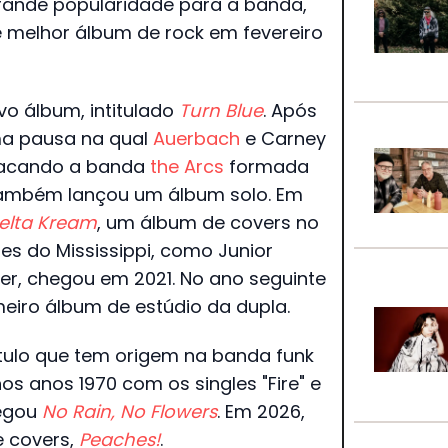
rande popularidade para a banda,
 melhor álbum de rock em fevereiro
o álbum, intitulado
Turn Blue
. Após
a pausa na qual
Auerbach
e Carney
stacando a banda
the Arcs
formada
ambém lançou um álbum solo. Em
elta Kream
, um álbum de covers no
es do Mississippi, como Junior
ker, chegou em 2021. No ano seguinte
meiro álbum de estúdio da dupla.
ítulo que tem origem na banda funk
os anos 1970 com os singles "Fire" e
hegou
No Rain, No Flowers
. Em 2026,
 covers,
Peaches!
.