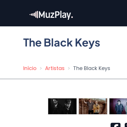
Pular
para
o
conteúdo
principal
The Black Keys
Início
Artistas
The Black Keys
Trilha
de
navegação