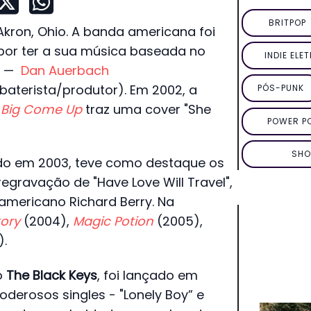
BRITPOP
kron, Ohio. A banda americana foi
 por ter a sua música baseada no
INDIE ELE
a —
Dan Auerbach
(baterista/produtor). Em 2002, a
PÓS-PUNK
 Big Come Up
traz uma cover "She
POWER P
SHO
ado em 2003, teve como destaque os
regravação de "Have Love Will Travel",
americano Richard Berry. Na
ory
(2004),
Magic Potion
(2005),
).
o
The Black Keys
, foi lançado em
oderosos singles - "Lonely Boy” e