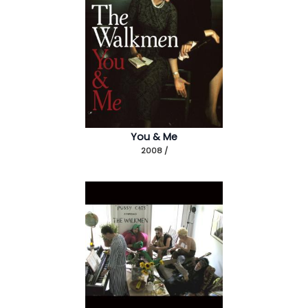
You & Me
2008 /