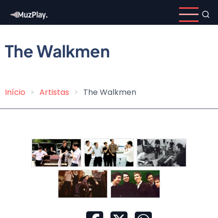
Pular
para
o
conteúdo
The Walkmen
principal
Início
Artistas
The Walkmen
Trilha
de
navegação