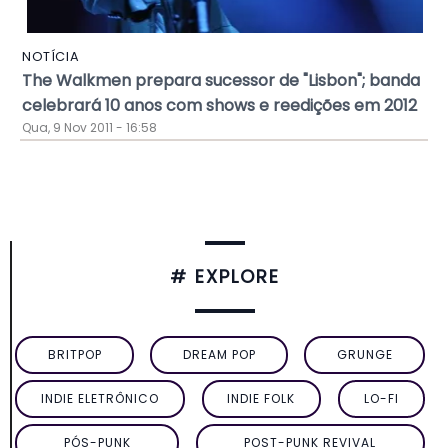
NOTÍCIA
The Walkmen prepara sucessor de "Lisbon"; banda
celebrará 10 anos com shows e reedições em 2012
Qua, 9 Nov 2011 - 16:58
# EXPLORE
BRITPOP
DREAM POP
GRUNGE
INDIE ELETRÔNICO
INDIE FOLK
LO-FI
PÓS-PUNK
POST-PUNK REVIVAL