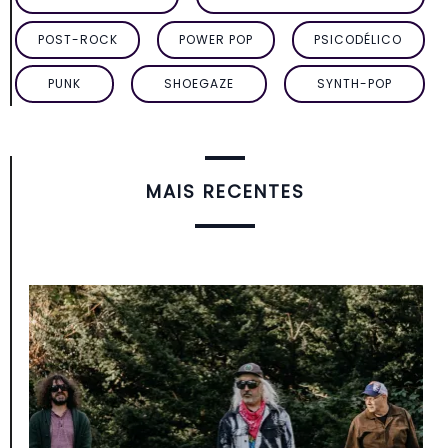
POST-ROCK
POWER POP
PSICODÉLICO
PUNK
SHOEGAZE
SYNTH-POP
MAIS RECENTES