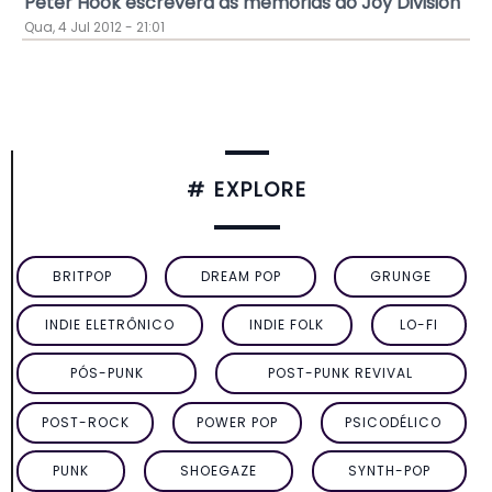
Peter Hook escreverá as memórias do Joy Division
Qua, 4 Jul 2012 - 21:01
# EXPLORE
BRITPOP
DREAM POP
GRUNGE
INDIE ELETRÔNICO
INDIE FOLK
LO-FI
PÓS-PUNK
POST-PUNK REVIVAL
POST-ROCK
POWER POP
PSICODÉLICO
PUNK
SHOEGAZE
SYNTH-POP