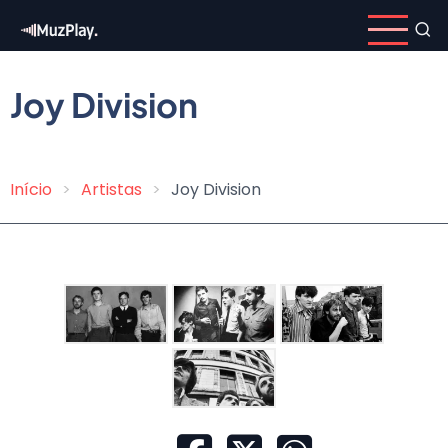
Pular
para
o
conteúdo
Joy Division
principal
Início
Artistas
Joy Division
Trilha
de
navegação