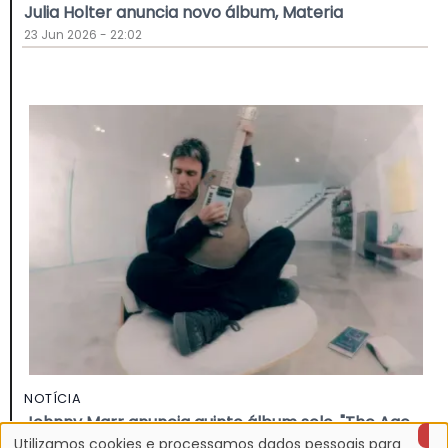
Julia Holter anuncia novo álbum, Materia
23 Jun 2026 - 22:02
NOTÍCIA
Johnny Marr anuncia quinto álbum solo, "The Age
Utilizamos cookies e processamos dados pessoais para
of Everything"