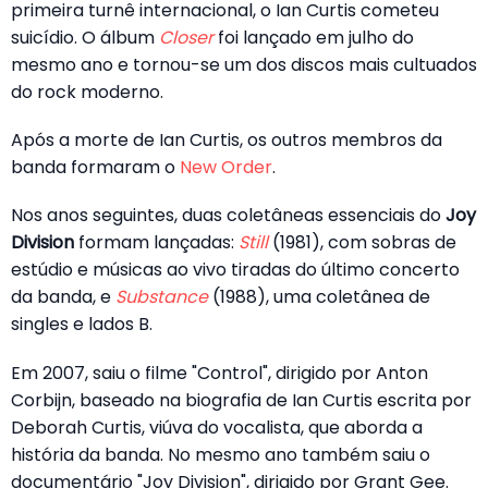
primeira turnê internacional, o Ian Curtis cometeu
suicídio. O álbum
Closer
foi lançado em julho do
mesmo ano e tornou-se um dos discos mais cultuados
do rock moderno.
Após a morte de Ian Curtis, os outros membros da
banda formaram o
New Order
.
Nos anos seguintes, duas coletâneas essenciais do
Joy
Division
formam lançadas:
Still
(1981), com sobras de
estúdio e músicas ao vivo tiradas do último concerto
da banda, e
Substance
(1988), uma coletânea de
singles e lados B.
Em 2007, saiu o filme "Control", dirigido por Anton
Corbijn, baseado na biografia de Ian Curtis escrita por
Deborah Curtis, viúva do vocalista, que aborda a
história da banda. No mesmo ano também saiu o
documentário "Joy Division", dirigido por Grant Gee.