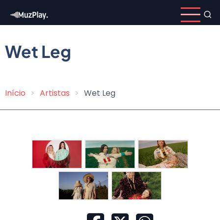
Pular
para
o
conteúdo
Wet Leg
principal
Início
Artistas
Wet Leg
Trilha
de
navegação