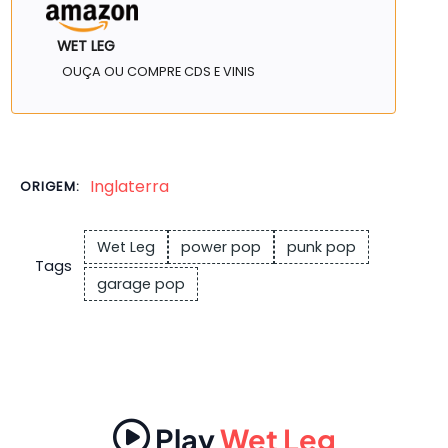
WET LEG
OUÇA OU COMPRE CDS E VINIS
Inglaterra
ORIGEM:
Wet Leg
power pop
punk pop
Tags
garage pop
Play
Wet Leg