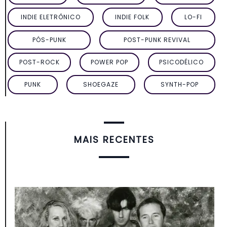
INDIE ELETRÔNICO
INDIE FOLK
LO-FI
PÓS-PUNK
POST-PUNK REVIVAL
POST-ROCK
POWER POP
PSICODÉLICO
PUNK
SHOEGAZE
SYNTH-POP
MAIS RECENTES