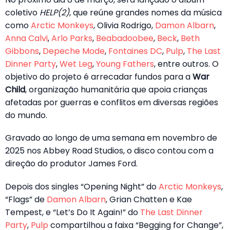
coletivo
HELP(2)
, que reúne grandes nomes da música
como
Arctic Monkeys
, Olivia Rodrigo,
Damon Albarn
,
Anna Calvi
,
Arlo Parks
,
Beabadoobee
,
Beck
,
Beth
Gibbons
,
Depeche Mode
,
Fontaines DC
,
Pulp
,
The Last
Dinner Party
,
Wet Leg
,
Young Fathers
, entre outros. O
objetivo do projeto é arrecadar fundos para a
War
Child
, organização humanitária que apoia crianças
afetadas por guerras e conflitos em diversas regiões
do mundo.
Gravado ao longo de uma semana em novembro de
2025 nos Abbey Road Studios, o disco contou com a
direção do produtor James Ford.
Depois dos singles “Opening Night” do
Arctic Monkeys
,
“Flags” de
Damon Albarn
, Grian Chatten e Kae
Tempest, e “Let’s Do It Again!” do
The Last Dinner
Party
,
Pulp
compartilhou a faixa “Begging for Change”,