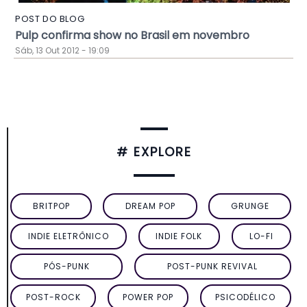
POST DO BLOG
Pulp confirma show no Brasil em novembro
Sáb, 13 Out 2012 - 19:09
# EXPLORE
BRITPOP
DREAM POP
GRUNGE
INDIE ELETRÔNICO
INDIE FOLK
LO-FI
PÓS-PUNK
POST-PUNK REVIVAL
POST-ROCK
POWER POP
PSICODÉLICO