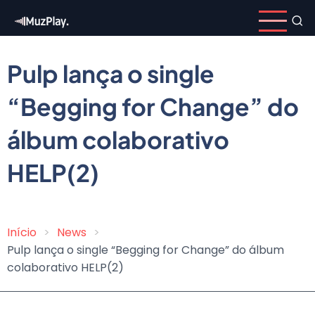
Pular
para
o
conteúdo
Pulp lança o single
principal
“Begging for Change” do
álbum colaborativo
HELP(2)
Início
News
Trilha
Pulp lança o single “Begging for Change” do álbum
de
colaborativo HELP(2)
navegação