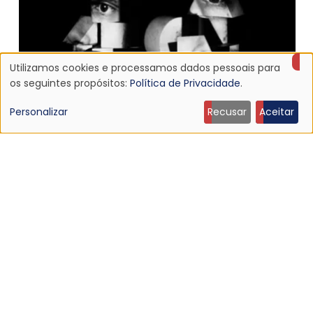
Utilizamos cookies e processamos dados pessoais para
Uso
os seguintes propósitos:
Política de Privacidade
.
de
Personalizar
Recusar
Aceitar
COLUNAS
BOOKA SHADE - The Sun & The Neon Light
dados
8 Jul 2008 - 08:11
pessoais
e
cookies