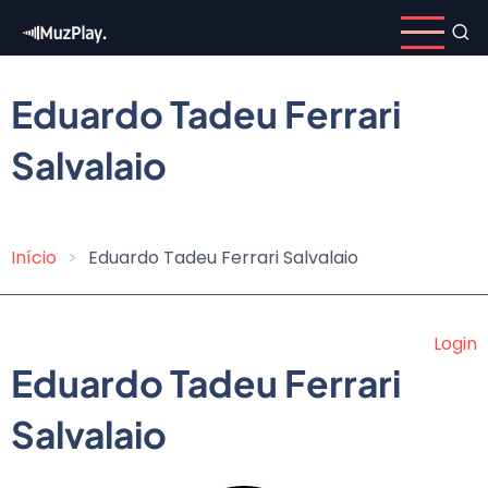
Pular
para
o
conteúdo
Eduardo Tadeu Ferrari
principal
Salvalaio
Início
Eduardo Tadeu Ferrari Salvalaio
Trilha
de
Login
navegação
Eduardo Tadeu Ferrari
Salvalaio