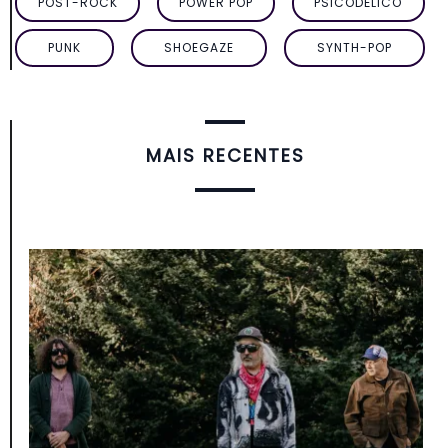
POST-ROCK
POWER POP
PSICODÉLICO
PUNK
SHOEGAZE
SYNTH-POP
MAIS RECENTES