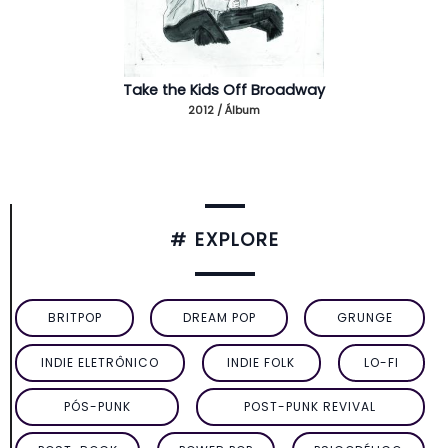
Take the Kids Off Broadway
2012 / Álbum
# EXPLORE
BRITPOP
DREAM POP
GRUNGE
INDIE ELETRÔNICO
INDIE FOLK
LO-FI
PÓS-PUNK
POST-PUNK REVIVAL