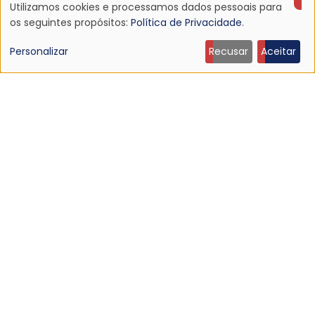
Utilizamos cookies e processamos dados pessoais para
BRODY DALLE
Uso
os seguintes propósitos:
Política de Privacidade
.
de
Personalizar
Recusar
Aceitar
dados
pessoais
e
cookies
HEARTLESS BASTARDS