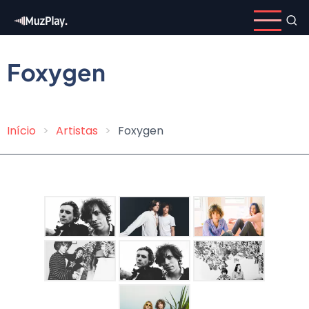
Pular
para
o
conteúdo
Foxygen
principal
Início
Artistas
Foxygen
Trilha
de
navegação