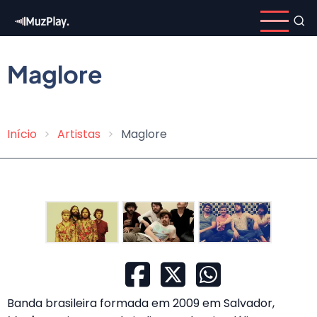
Pular
para
o
conteúdo
Maglore
principal
Início
Artistas
Maglore
Trilha
de
navegação
Banda brasileira formada em 2009 em Salvador,