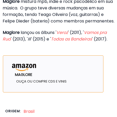
Maglore
mistura mpb, indie e rock psicodélico em sua
música. O grupo teve diversas mudanças em sua
formação, tendo Teago Oliveira (voz, guitarras) e
Felipe Dieder (bateria) como membros permanentes.
Maglore
lançou os álbuns '
Veroz
' (2011), '
Vamos pra
Rua
' (2013), '
III
' (2015) e '
Todas as Bandeiras
' (2017).
MAGLORE
OUÇA OU COMPRE CDS E VINIS
Brasil
ORIGEM: