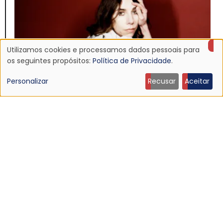
Utilizamos cookies e processamos dados pessoais para
Uso
os seguintes propósitos:
Política de Privacidade
.
de
Personalizar
Recusar
Aceitar
dados
pessoais
NOTÍCIA
PJ Harvey homenageia sonda espacial no novo
e
single “Voyager”
24 Jun 2026 - 22:49
cookies