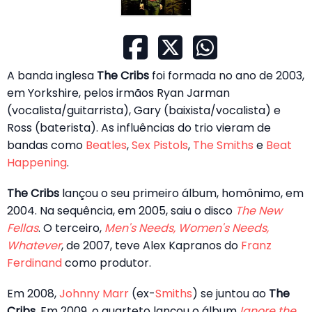
A banda inglesa
The Cribs
foi formada no ano de 2003,
em Yorkshire, pelos irmãos Ryan Jarman
(vocalista/guitarrista), Gary (baixista/vocalista) e
Ross (baterista). As influências do trio vieram de
bandas como
Beatles
,
Sex Pistols
,
The Smiths
e
Beat
Happening
.
The Cribs
lançou o seu primeiro álbum, homônimo, em
2004. Na sequência, em 2005, saiu o disco
The New
Fellas
. O terceiro,
Men's Needs, Women's Needs,
Whatever
, de 2007, teve Alex Kapranos do
Franz
Ferdinand
como produtor.
Em 2008,
Johnny Marr
(ex-
Smiths
) se juntou ao
The
Cribs
. Em 2009, o quarteto lançou o álbum
Ignore the