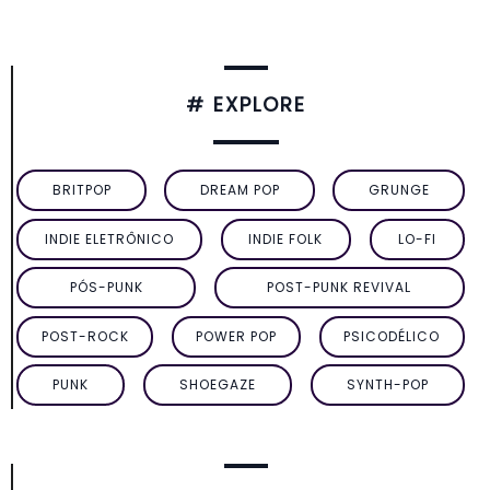
# EXPLORE
BRITPOP
DREAM POP
GRUNGE
INDIE ELETRÔNICO
INDIE FOLK
LO-FI
PÓS-PUNK
POST-PUNK REVIVAL
POST-ROCK
POWER POP
PSICODÉLICO
PUNK
SHOEGAZE
SYNTH-POP