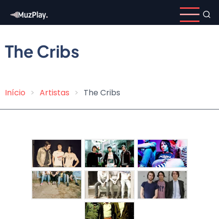
Pular
para
o
conteúdo
The Cribs
principal
Início
Artistas
The Cribs
Trilha
de
navegação